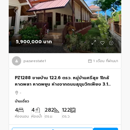
5,900,000 บาท
pazarestate1
1 เดือน ที่ผ่านมา
PZ1288 ขายบ้าน 122.6 ตรว. หมู่บ้านศรีสุข 1ใกล้
หาดพลา หาดพยูน ห่างจากถนนสุขุมวิทเพียง 3.1
กม. ตำบลพลา อำเภอบ้านฉาง จังหวัดระยอง
-
บ้านเดี่ยว
4
4
282
122
ห้องนอน
ห้องน้ำ
ตร.ม.
ตร.ว.