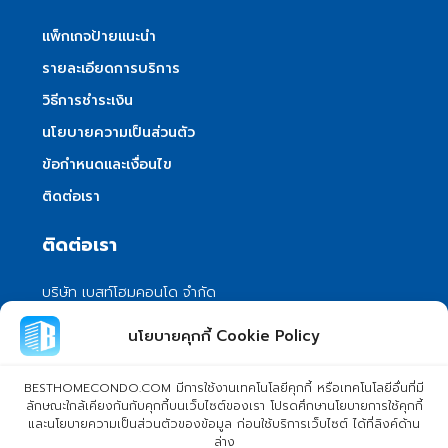
แพ็กเกจป้ายแนะนำ
รายละเอียดการบริการ
วิธีการชำระเงิน
นโยบายความเป็นส่วนตัว
ข้อกำหนดและเงื่อนไข
ติดต่อเรา
ติดต่อเรา
บริษัท เบสท์โฮมคอนโด จำกัด
101/399 หมู่ 7 แขวงลําผักชี เขตหนองจอก
นโยบายคุกกี้ Cookie Policy
กรุงเทพมหานคร 10530
info@besthomecondo.com
BESTHOMECONDO.COM มีการใช้งานเทคโนโลยีคุกกี้ หรือเทคโนโลยีอื่นที่มี
ลักษณะใกล้เคียงกันกับคุกกี้บนเว็บไซต์ของเรา โปรดศึกษานโยบายการใช้คุกกี้
และนโยบายความเป็นส่วนตัวของข้อมูล ก่อนใช้บริการเว็บไซต์ ได้ที่ลิงค์ด้าน
ล่าง