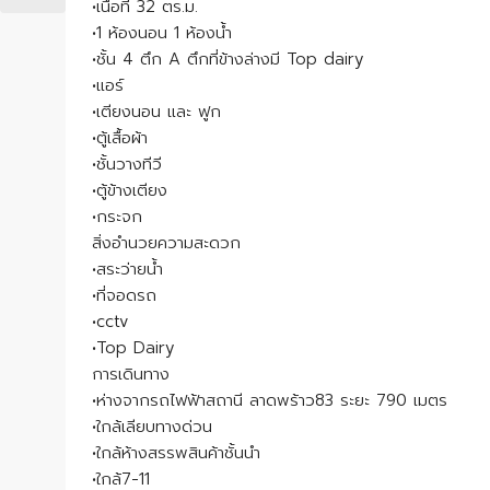
•เนื้อที่ 32 ตร.ม.
•1 ห้องนอน 1 ห้องน้ำ
•ชั้น 4 ตึก A ตึกที่ข้างล่างมี Top dairy
•แอร์
•เตียงนอน และ ฟูก
•ตู้เสื้อผ้า
•ชั้นวางทีวี
•ตู้ข้างเตียง
•กระจก
สิ่งอำนวยความสะดวก
•สระว่ายน้ำ
•ที่จอดรถ
•cctv
•Top Dairy
การเดินทาง
•ห่างจากรถไฟฟ้าสถานี ลาดพร้าว83 ระยะ 790 เมตร
•ใกล้เลียบทางด่วน
•ใกล้ห้างสรรพสินค้าชั้นนำ
•ใกล้7-11