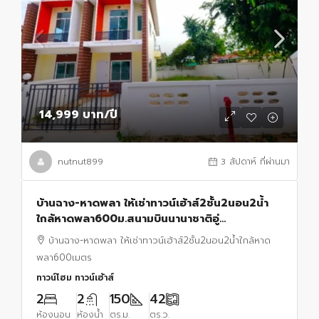
14,999 บาท
/ปี
nutnut899
3 สัปดาห์ ที่ผ่านมา
บ้านฉาง-หาดพลา ให้เช่าทาวน์เฮ้าส์2ชั้น2นอน2น้ำ
ใกล้หาดพลา600ม.สนามบินนานาชาติอู่
ตะเภา1กม.หาดพยูน 2 กม.แต่งครบมินิมอลพร้อมเข้า
บ้านฉาง-หาดพลา ให้เช่าทาวน์เฮ้าส์2ชั้น2นอน2น้ำใกล้หาด
อยู่แอร์2
พลา600เมตร
ทาวน์โฮม ทาวน์เฮ้าส์
2
2
150
42
ห้องนอน
ห้องน้ำ
ตร.ม.
ตร.ว.