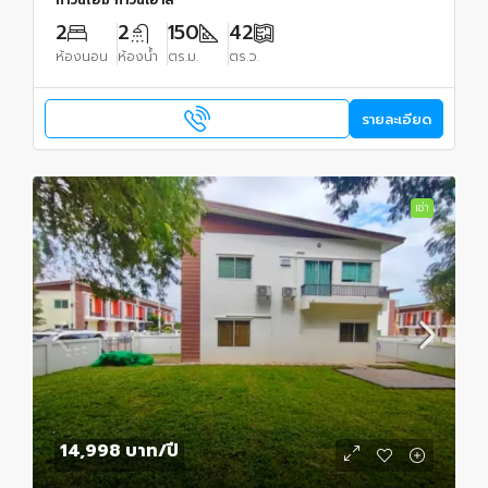
ทาวน์โฮม ทาวน์เฮ้าส์
2
2
150
42
ห้องนอน
ห้องน้ำ
ตร.ม.
ตร.ว.
รายละเอียด
เช่า
14,998 บาท
/ปี