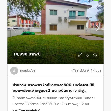
14,998 บาท
/ปี
nutplatfo1
3 สัปดาห์ ที่ผ่านมา
บ้านฉาง-หาดพลา ใกล้หาดพลา600ม.แต่งครบมินิ
มอลพร้อมเข้าอยู่แอร์2 สนามบินนานาชาติอู่
ตะเภา1กม.ให้เช่าทาวน์เฮ้าส์2ชั้น2นอน2น้ำ หาดพยูน
ใกล้หาดพลา600ม.สนามบินนานาชาติอู่ตะเภา1กม.บ้านฉาง-
2 กม.
หาดพลา ให้เช่าทาวน์เฮ้าส์2ชั้น2นอน2น้ำ หาดพยูน 2 กม.