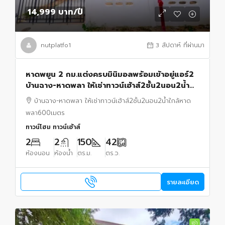
14,999 บาท
/ปี
nutplatfo1
3 สัปดาห์ ที่ผ่านมา
หาดพยูน 2 กม.แต่งครบมินิมอลพร้อมเข้าอยู่แอร์2
บ้านฉาง-หาดพลา ให้เช่าทาวน์เฮ้าส์2ชั้น2นอน2น้ำ
ใกล้หาดพลา600ม.สนามบินนานาชาติอู่ตะเภา1กม.
บ้านฉาง-หาดพลา ให้เช่าทาวน์เฮ้าส์2ชั้น2นอน2น้ำใกล้หาด
พลา600เมตร
ทาวน์โฮม ทาวน์เฮ้าส์
2
2
150
42
ห้องนอน
ห้องน้ำ
ตร.ม.
ตร.ว.
รายละเอียด
เช่า