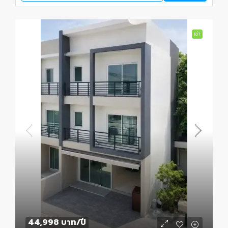
เช่า
44,998 บาท
/ปี