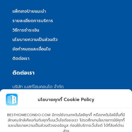
แพ็กเกจป้ายแนะนำ
รายละเอียดการบริการ
วิธีการชำระเงิน
นโยบายความเป็นส่วนตัว
ข้อกำหนดและเงื่อนไข
ติดต่อเรา
ติดต่อเรา
บริษัท เบสท์โฮมคอนโด จำกัด
101/399 หมู่ 7 แขวงลําผักชี เขตหนองจอก
นโยบายคุกกี้ Cookie Policy
กรุงเทพมหานคร 10530
info@besthomecondo.com
BESTHOMECONDO.COM มีการใช้งานเทคโนโลยีคุกกี้ หรือเทคโนโลยีอื่นที่มี
ลักษณะใกล้เคียงกันกับคุกกี้บนเว็บไซต์ของเรา โปรดศึกษานโยบายการใช้คุกกี้
และนโยบายความเป็นส่วนตัวของข้อมูล ก่อนใช้บริการเว็บไซต์ ได้ที่ลิงค์ด้าน
ล่าง