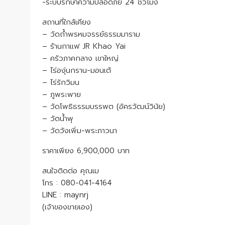
-ระบบรักษาความปลอดภัย 24 ชั่วโมง
สถานที่ใกล้เคียง
– วัดถ้ำพรหมจรรย์ธรรมมาราม
– ร้านกาแฟ JR Khao Yai
– ครัวภาคกลาง เขาใหญ่
– ไร่องุ่นกราน-มอนเต้
– ไร่รักวิมน
– ภูพระพาย
– วัดโพธิธรรมบรรพต (อัครวัฒน์วินัย)
– วัดน้ำพุ
– วัดวังเพิ่ม-พระภาวนา
ราคาเพียง 6,900,000 บาท
สนใจติดต่อ คุณเม
โทร : 080-041-4164
LINE : maynrj
(เจ้าของขายเอง)