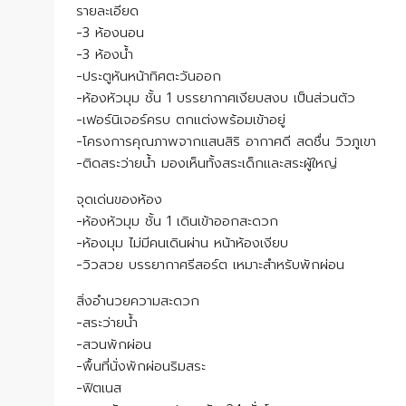
รายละเอียด
-3 ห้องนอน
-3 ห้องน้ำ
-ประตูหันหน้าทิศตะวันออก
-ห้องหัวมุม ชั้น 1 บรรยากาศเงียบสงบ เป็นส่วนตัว
-เฟอร์นิเจอร์ครบ ตกแต่งพร้อมเข้าอยู่
-โครงการคุณภาพจากแสนสิริ อากาศดี สดชื่น วิวภูเขา
-ติดสระว่ายน้ำ มองเห็นทั้งสระเด็กและสระผู้ใหญ่
จุดเด่นของห้อง
-ห้องหัวมุม ชั้น 1 เดินเข้าออกสะดวก
-ห้องมุม ไม่มีคนเดินผ่าน หน้าห้องเงียบ
-วิวสวย บรรยากาศรีสอร์ต เหมาะสำหรับพักผ่อน
สิ่งอำนวยความสะดวก
-สระว่ายน้ำ
-สวนพักผ่อน
-พื้นที่นั่งพักผ่อนริมสระ
-ฟิตเนส