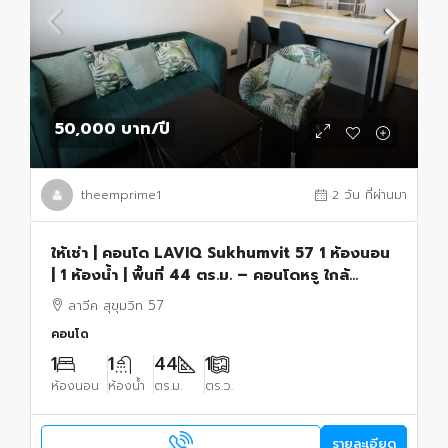
50,000 บาท
/ปี
theemprime1
2 วัน ที่ผ่านมา
ให้เช่า | คอนโด LAVIQ Sukhumvit 57 1 ห้องนอน
| 1 ห้องน้ำ | พื้นที่ 44 ตร.ม. – คอนโดหรู ใกล้
รถไฟฟ้า BTS ทองหล่อ
ลาวีค สุขุมวิท 57
คอนโด
1
1
44
1
ห้องนอน
ห้องน้ำ
ตร.ม.
ตร.ว.
รายละเอียด