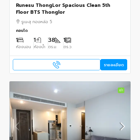
Runesu ThongLor Spacious Clean 5th
Floor BTS Thonglor
รูเนะสุ ทองหล่อ 5
คอนโด
1
1
38
1
ห้องนอน
ห้องน้ำ
ตร.ม.
ตร.ว.
รายละเอียด
เช่า