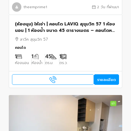
theemprime1
2 วัน ที่ผ่านมา
(ห้องมุม) ให้เช่า | คอนโด LAVIQ สุขุมวิท 57 1 ห้อง
นอน | 1 ห้องน้ำ ขนาด 45 ตารางเมตร – คอนโดหรู
ใกล้รถไฟฟ้า BTS ทองหล่อ
ลาวีค สุขุมวิท 57
คอนโด
1
1
45
1
ห้องนอน
ห้องน้ำ
ตร.ม.
ตร.ว.
รายละเอียด
เช่า