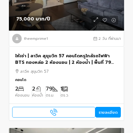
75,000 บาท
/ปี
theemprime1
2 วัน ที่ผ่านมา
ให้เช่า | ลาวิค สุขุมวิท 57 คอนโดหรูใกล้รถไฟฟ้า
BTS ทองหล่อ 2 ห้องนอน | 2 ห้องน้ำ | พื้นที่ 79
ตารางเมตร
ลาวีค สุขุมวิท 57
คอนโด
2
2
79
1
ห้องนอน
ห้องน้ำ
ตร.ม.
ตร.ว.
รายละเอียด