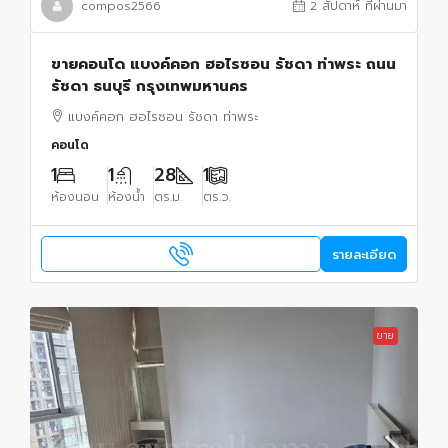
compos2566
2 สัปดาห์ ที่ผ่านมา
ขายคอนโด แบงค์คอก ฮอไรซอน รัชดา ท่าพระ ถนน
รัชดา ธนบุรี กรุงเทพมหานคร
แบงค์คอก ฮอไรซอน รัชดา ท่าพระ
คอนโด
1
1
28
1
ห้องนอน
ห้องน้ำ
ตร.ม.
ตร.ว.
รายละเอียด
ขาย