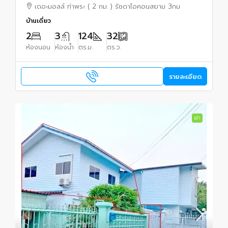
2นอน 3น้ำ 2จอดรถ 4แอร์ เดอะมอลล์ ท่าพระ
เดอะมอลล์ ท่าพระ ( 2 กม. ) รัชดาไอคอนสยาม 3กม
บ้านเดี่ยว
2
3
124
32
ห้องนอน
ห้องน้ำ
ตร.ม.
ตร.ว.
รายละเอียด
เช่า