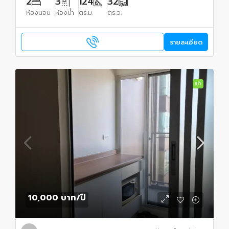
2
3
124
32
ห้องนอน
ห้องน้ำ
ตร.ม.
ตร.ว.
รายละเอียด
เช่า
10,000 บาท
/ปี