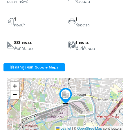
ประเภททรัพย์
ห้องนอน
1
1
ห้องน้ำ
ที่จอดรถ
30 ตร.ม.
1 ตร.ว.
พื้นที่ใช้สอย
พื้นที่ทั้งหมด
คลิกดูแผนที่ Google Maps
+
−
Leaflet
|
©
OpenStreetMap
contributors