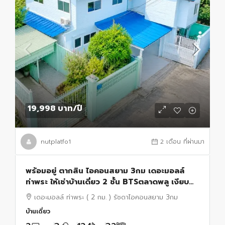
19,998 บาท
/ปี
nutplatfo1
2 เดือน ที่ผ่านมา
พร้อมอยู่ ตากสิน ไอคอนสยาม 3กม เดอะมอลล์
ท่าพระ ให้เช่าบ้านเดี่ยว 2 ชั้น BTSตลาดพลู เงียบ
สงบ32ตรว. 124ตรม. 2นอน 3น้ำ 2จอดรถ 4แอร์
เดอะมอลล์ ท่าพระ ( 2 กม. ) รัชดาไอคอนสยาม 3กม
บ้านเดี่ยว