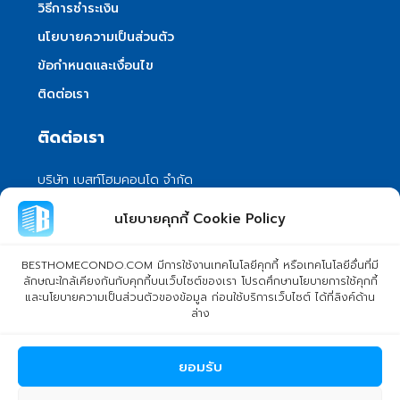
วิธีการชำระเงิน
นโยบายความเป็นส่วนตัว
ข้อกำหนดและเงื่อนไข
ติดต่อเรา
ติดต่อเรา
บริษัท เบสท์โฮมคอนโด จำกัด
101/399 หมู่ 7 แขวงลําผักชี เขตหนองจอก
นโยบายคุกกี้ Cookie Policy
กรุงเทพมหานคร 10530
info@besthomecondo.com
BESTHOMECONDO.COM มีการใช้งานเทคโนโลยีคุกกี้ หรือเทคโนโลยีอื่นที่มี
ลักษณะใกล้เคียงกันกับคุกกี้บนเว็บไซต์ของเรา โปรดศึกษานโยบายการใช้คุกกี้
และนโยบายความเป็นส่วนตัวของข้อมูล ก่อนใช้บริการเว็บไซต์ ได้ที่ลิงค์ด้าน
ล่าง
© Copyright 2024 BESTHOMECONDO CO., LTD. - All rights
ยอมรับ
reserved