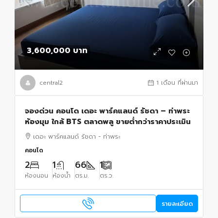
3,600,000 บาท
central2
1 เดือน ที่ผ่านมา
จองด่วน คอนโด เดอะ พาร์คแลนด์ รัชดา – ท่าพระ
ห้องมุม ใกล้ BTS ตลาดพลู ขายต่ำกว่าราคาประเมิน
เดอะ พาร์คแลนด์ รัชดา - ท่าพระ
คอนโด
2
1
66
1
ห้องนอน
ห้องน้ำ
ตร.ม.
ตร.ว.
รายละเอียด