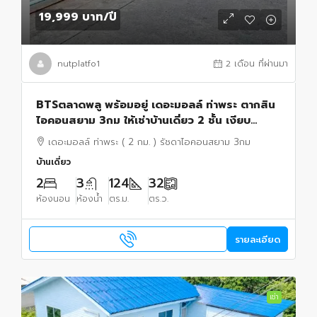
19,999 บาท
/ปี
nutplatfo1
2 เดือน ที่ผ่านมา
BTSตลาดพลู พร้อมอยู่ เดอะมอลล์ ท่าพระ ตากสิน
ไอคอนสยาม 3กม ให้เช่าบ้านเดี่ยว 2 ชั้น เงียบ
สงบ32ตรว. 124ตรม. 2นอน 3น้ำ 2จอดรถ 4แอร์
เดอะมอลล์ ท่าพระ ( 2 กม. ) รัชดาไอคอนสยาม 3กม
บ้านเดี่ยว
2
3
124
32
ห้องนอน
ห้องน้ำ
ตร.ม.
ตร.ว.
รายละเอียด
เช่า