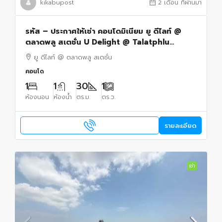
kikabupost
2 เดือน ที่ผ่านมา
รหัส – ประกาศให้เช่า คอนโดมิเนียม ยู ดีไลท์ @
ตลาดพลู สเตชั่น U Delight @ Talatphlu
Station พื้นที่เท่ากับ 30 ตร.-ม. 1 BR 1 ห้องน้ำ
ยู ดีไลท์ @ ตลาดพลู สเตชั่น
10000 THB สวยและดี
คอนโด
1
1
30
1
ห้องนอน
ห้องน้ำ
ตร.ม.
ตร.ว.
รายละเอียด
เช่า