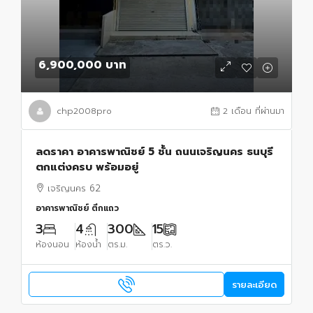
6,900,000 บาท
chp2008pro
2 เดือน ที่ผ่านมา
ลดราคา อาคารพาณิชย์ 5 ชั้น ถนนเจริญนคร ธนบุรี
ตกแต่งครบ พร้อมอยู่
เจริญนคร 62
อาคารพาณิชย์ ตึกแถว
3
4
300
15
ห้องนอน
ห้องน้ำ
ตร.ม.
ตร.ว.
รายละเอียด