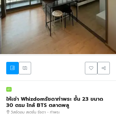
เช่า
ให้เช่า Whizdomรัชดาท่าพระ ชั้น 23 ขนาด
30 ตรม ใกล้ BTS ตลาดพลู
วิสซ์ดอม สเตชั่น รัชดา - ท่าพระ