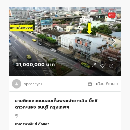
ขาย
21,000,000 บาท
pprealtyc1
1 เดือน ที่ผ่านมา
ขายตึกแถวถนนสมเด็จพระเจ้าตากสิน บิ๊กซี
ดาวคะนอง ธนบุรี กรุงเทพฯ
-
อาคารพาณิชย์ ตึกแถว