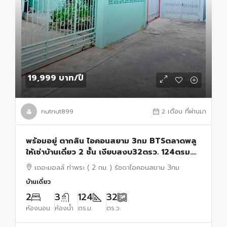
19,999 บาท
/ปี
nutnut899
2 เดือน ที่ผ่านมา
พร้อมอยู่ ตากสิน ไอคอนสยาม 3กม BTSตลาดพลู
ให้เช่าบ้านเดี่ยว 2 ชั้น เงียบสงบ32ตรว. 124ตรม.
2นอน 3น้ำ 2จอดรถ 4แอร์ เดอะมอลล์ ท่าพระ
เดอะมอลล์ ท่าพระ ( 2 กม. ) รัชดาไอคอนสยาม 3กม
บ้านเดี่ยว
2
3
124
32
ห้องนอน
ห้องน้ำ
ตร.ม.
ตร.ว.