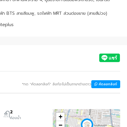
ฟฟ้า BTS สายสีชมพู, รถไฟฟ้า MRT ส่วนต่อขยาย (สายสีม่วง)
niteplus
*กด "คัดลอกลิงก์" ลิงก์จะไม่เป็นภาษาต่างดาว
คัดลอกลิงก์
2
+
ห้องน้ำ
−