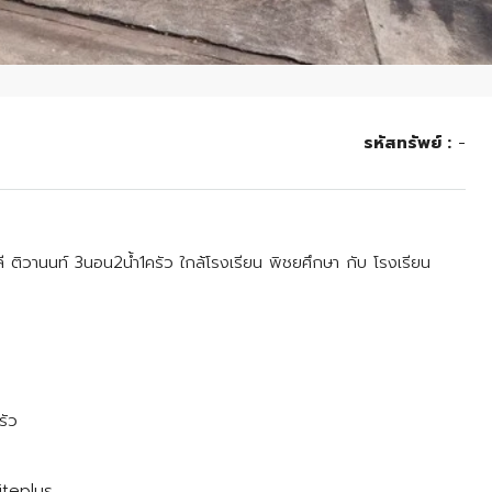
รหัสทรัพย์ :
-
วลี ติวานนท์ 3นอน2น้ำ1ครัว ใกล้โรงเรียน พิชยศึกษา กับ โรงเรียน
รัว
niteplus