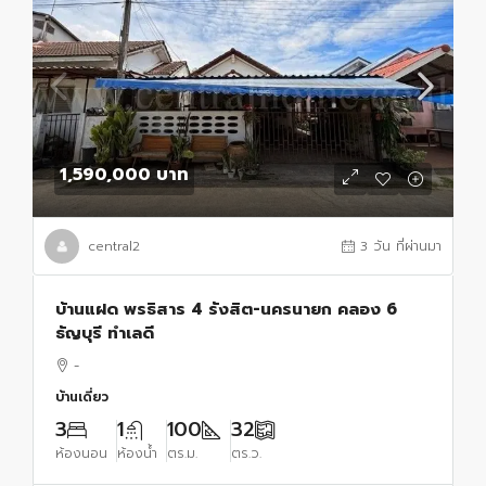
1,590,000 บาท
central2
3 วัน ที่ผ่านมา
บ้านแฝด พรธิสาร 4 รังสิต-นครนายก คลอง 6
ธัญบุรี ทำเลดี
-
บ้านเดี่ยว
3
1
100
32
ห้องนอน
ห้องน้ำ
ตร.ม.
ตร.ว.