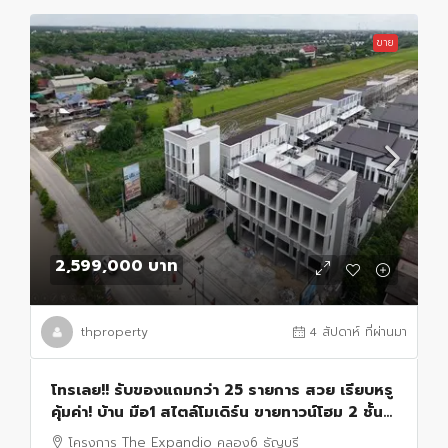
ขาย
2,599,000 บาท
thproperty
4 สัปดาห์ ที่ผ่านมา
โทรเลย!! รับของแถมกว่า 25 รายการ สวย เรียบหรู
คุ้มค่า! บ้าน มือ1 สไตล์โมเดิร์น ขายทาวน์โฮม 2 ชั้น
โครงการ Expandio คลอง 6 ทำเลดี
โครงการ The Expandio คลอง6 ธัญบุรี