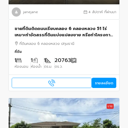
janejane
4 สัปดาห์ ที่ผ่านมา
ขายที่ดินติดถนนเรียบคลอง 6 คลองหลวง 51 ไร่
เหมาะทำจัดสรรที่ดินแบ่งแปลงขาย หรือทำโครงการ
บ้าน ทำการเกษตร ซื้อเก็บไว้ได้
ที่ดินคลอง 6 คลองหลวง ปทุมธานี
ที่ดิน
1
1
1
20763
ห้องนอน
ห้องน้ำ
ตร.ม.
ตร.ว.
รายละเอียด
ขาย