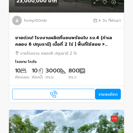
23,000,000 บาท
formy100mb
4 วัน ที่ผ่านมา
ขายด่วน! โรงงานผลิตที่นอนพร้อมใบ รง.4 (ทำเล
คลอง 6 ปทุมธานี) เนื้อที่ 2 ไร่ | พื้นที่ใช้สอย >
3,000 ตร.ม. | พร้อมดำเนินกิจการได้ทันที
ขายโรงงาน คลอง6 ปทุมธานี 2 ไร่
โรงงาน โกดัง
10
10
3000
800
ห้องนอน
ห้องน้ำ
ตร.ม.
ตร.ว.
รายละเอียด
ขาย