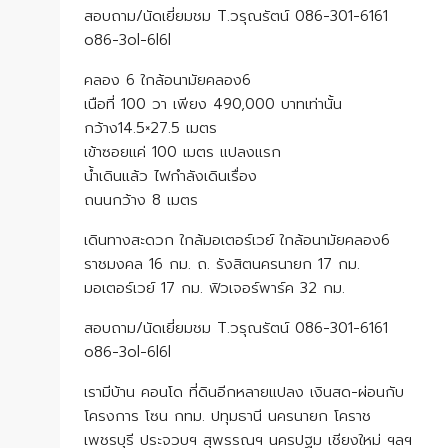
สอบถาม/นัดเยี่ยมชม T.วรุณรัตน์ 086-301-6161
o86-3ol-6l6l
คลอง 6 ใกล้อนามัยคลอง6
เนือที่ 100 วา เพียง 490,000 บาทเท่านั้น
กว้าง14.5×27.5 เมตร
เข้าซอยแค่ 100 เมตร แปลงแรก
น้ำเดินแล้ว ไฟกำลังเดินเรื่อง
ถนนกว้าง 8 เมตร
เดินทางสะดวก ใกล้มอเตอร์เวย์ ใกล้อนามัยคลอง6
ราชมงคล 16 กม. ถ. รังสิตนครนายก 17 กม.
มอเตอร์เวย์ 17 กม. ฟิวเจอร์พาร์ค 32 กม.
สอบถาม/นัดเยี่ยมชม T.วรุณรัตน์ 086-301-6161
o86-3ol-6l6l
เรามีบ้าน คอนโด ที่ดินอีกหลายแปลง เงินสด-ผ่อนกับ
โครงการ โซน กทม. ปทุมธานี นครนายก โคราช
เพชรบุรี ประจวบฯ สุพรรณฯ นครปฐม เชียงใหม่ ฯลฯ