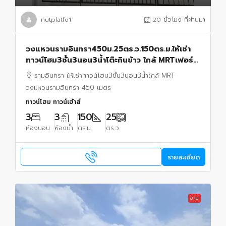
nutplatfo1
20 ชั่วโมง ที่ผ่านมา
วงแหวนรามอินทรา450ม.25ตร.ว.150ตร.ม.ให้เช่า
ทาวน์โฮม3ชั้น3นอน3น้ำโต๊ะกินข้าว ใกล้ MRTเฟอร์
ครบ โซฟา เตียงนอน แอร์4 พร้อมเข้าอยู่รามอินทรา
รามอินทรา ให้เช่าทาวน์โฮม3ชั้น3นอน3น้ำใกล้ MRT
วงแหวนรามอินทรา 450 เมตร
ทาวน์โฮม ทาวน์เฮ้าส์
3
3
150
25
ห้องนอน
ห้องน้ำ
ตร.ม.
ตร.ว.
รายละเอียด
ขาย