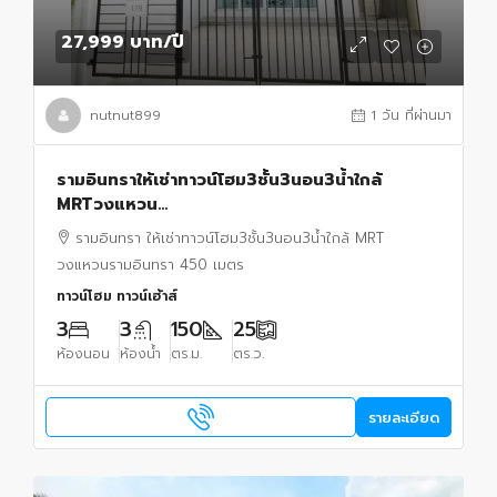
27,999 บาท
/ปี
nutnut899
1 วัน ที่ผ่านมา
รามอินทราให้เช่าทาวน์โฮม3ชั้น3นอน3น้ำใกล้
MRTวงแหวน
รามอินทรา450ม.25ตร.ว.150ตร.ม.เฟอร์ครบ โต๊ะกิน
รามอินทรา ให้เช่าทาวน์โฮม3ชั้น3นอน3น้ำใกล้ MRT
ข้าว โซฟา เตียงนอน แอร์4 พร้อมเข้าอยู่
วงแหวนรามอินทรา 450 เมตร
ทาวน์โฮม ทาวน์เฮ้าส์
3
3
150
25
ห้องนอน
ห้องน้ำ
ตร.ม.
ตร.ว.
รายละเอียด