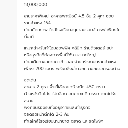
18,000,000
ขายราคาพิเศษ! อาคารพาณิชย์ 4.5 ชั้น 2 คูหา ซอย
รามคำแหง 164
ทำเลศักยภาพ ใกล้โรงเรียนอนุบาลบรอมส์โกรฟ เพียงไม่
กี่นาที
เหมาะสำหรับทำโฮมออฟฟิศ คลินิก ร้านติวเตอร์ สปา
หรือธุรกิจที่ต้องการพื้นที่ใช้งานขนาดใหญ่
ทำเลเดินทางสะดวก เข้า-ออกง่าย ห่างถนนรามคำแหง
เพียง 200 เมตร พร้อมสิ่งอำนวยความสะดวกรอบด้าน
จุดเด่น
อาคาร 2 คูหา พื้นที่ใช้สอยกว้างถึง 450 ตร.ม.
ด้านหลังวิวโล่ง ไม่บล็อก ลมถ่ายเทดี บรรยากาศโปร่ง
สบาย
ฟังก์ชันรองรับทั้งอยู่อาศัยและทำธุรกิจ
จอดรถหน้าตึกได้ 2-3 คัน
ทำเลใกล้โรงเรียนนานาชาติ ตลาด และรถไฟฟ้า