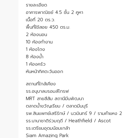
รายละเอียด
อาคารพาณิชย์ 4.5 ชั้น 2 คูหา
เนื้อที่ 20 ตร.ว.
พื้นที่ใช้สอย 450 ตร.ม.
2 ห้องนอน
10 ห้องทำงาน
1 ห้องโถง
8 ห้องน้ำ
1 ห้องครัว
หันหน้าทิศตะวันออก
สถานที่ใกล้เคียง
รร.อนุบาลบรอมส์โกรฟ
MRT สายสีส้ม สถานีมีนพัฒนา
ตลาดน้ำขวัญเรียม / ตลาดมีนบุรี
รพ.สินแพทย์เสรีรักษ์ / นวมินทร์ 9 / รามคำแหง 2
รร.นานาชาติร่วมฤดี / Heathfield / Ascot
รร.เตรียมอุดมน้อมเกล้า
Siam Amazing Park