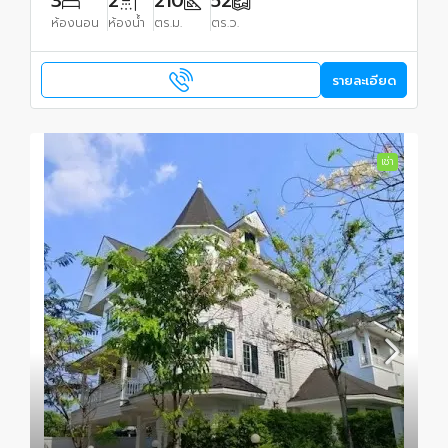
3
2
210
52
ห้องนอน
ห้องน้ำ
ตร.ม.
ตร.ว.
รายละเอียด
เช่า