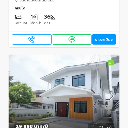
ซันชายน์คอนโดมิเนียม
คอนโด
1
1
36
ห้องนอน
ห้องน้ำ
ตร.ม.
รายละเอียด
เช่า
29,998 บาท
/ปี