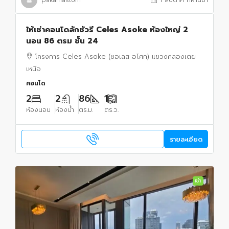
ให้เช่าคอนโดลักชัวรี Celes Asoke ห้องใหญ่ 2
นอน 86 ตรม ชั้น 24
โครงการ Celes Asoke (ซอเลส อโศก) แขวงคลองเตย
เหนือ
คอนโด
2
2
86
1
ห้องนอน
ห้องน้ำ
ตร.ม.
ตร.ว.
รายละเอียด
เช่า