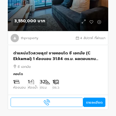
3,550,000 บาท
thproperty
4 สัปดาห์ ที่ผ่านมา
ตำแหน่งวิวสวยสุด! ขายคอนโด ซี เอกมัย (C
Ekkamai) 1 ห้องนอน 31.84 ตร.ม. ผลตอบแทน
6% แบบไร้กังวล!!
ซี เอกมัย
คอนโด
1
1
32
1
ห้องนอน
ห้องน้ำ
ตร.ม.
ตร.ว.
รายละเอียด