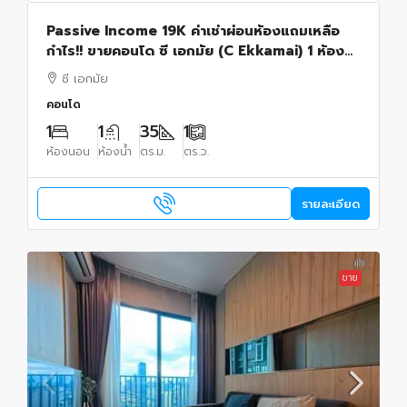
Passive Income 19K ค่าเช่าผ่อนห้องแถมเหลือ
กำไร!! ขายคอนโด ซี เอกมัย (C Ekkamai) 1 ห้อง
นอน 34.53 ตร.ม. ผลตอบแทน 6% แบบไร้กังวล!!
ซี เอกมัย
คอนโด
1
1
35
1
ห้องนอน
ห้องน้ำ
ตร.ม.
ตร.ว.
รายละเอียด
ขาย