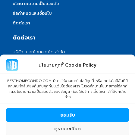
นโยบายความเป็นส่วนตัว
ข้อกำหนดและเงื่อนไข
ติดต่อเรา
ติดต่อเรา
บริษัท เบสท์โฮมคอนโด จำกัด
101/399 หมู่ 7 แขวงลําผักชี เขตหนองจอก
นโยบายคุกกี้ Cookie Policy
กรุงเทพมหานคร 10530
info@besthomecondo.com
BESTHOMECONDO.COM มีการใช้งานเทคโนโลยีคุกกี้ หรือเทคโนโลยีอื่นที่มี
ลักษณะใกล้เคียงกันกับคุกกี้บนเว็บไซต์ของเรา โปรดศึกษานโยบายการใช้คุกกี้
และนโยบายความเป็นส่วนตัวของข้อมูล ก่อนใช้บริการเว็บไซต์ ได้ที่ลิงค์ด้าน
ล่าง
© Copyright 2024 BESTHOMECONDO CO., LTD. - All rights
ยอมรับ
reserved
ดูรายละเอียด