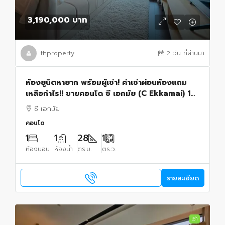
3,190,000 บาท
thproperty
2 วัน ที่ผ่านมา
ห้องยูนิตหายาก พร้อมผู้เช่า! ค่าเช่าผ่อนห้องแถม
เหลือกำไร!! ขายคอนโด ซี เอกมัย (C Ekkamai) 1
ห้องนอน 27.74 ตร.ม.
ซี เอกมัย
คอนโด
1
1
28
1
ห้องนอน
ห้องน้ำ
ตร.ม.
ตร.ว.
รายละเอียด
เช่า