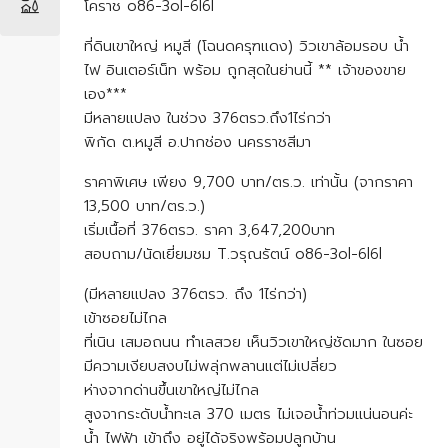
โคราช o86-3ol-6l6l
ที่ดินเขาใหญ่ หมูสี (โฉนดครุฑแดง) วิวเขาล้อมรอบ น้ำ
ไฟ อินเตอร์เน็ท พร้อม ถูกสุดในย่านนี้ ** เจ้าของขาย
เอง***
มีหลายแปลง ในช่วง 376ตรว.ถึง1ไร่กว่า
พิกัด ต.หมูสี อ.ปากช่อง นครราชสีมา
ราคาพิเศษ เพียง 9,700 บาท/ตร.ว. เท่านั้น (จากราคา
13,500 บาท/ตร.ว.)
เริ่มเนื้อที่ 376ตรว. ราคา 3,647,200บาท
สอบถาม/นัดเยี่ยมชม T.วรุณรัตน์ o86-3ol-6l6l
(มีหลายแปลง 376ตรว. ถึง 1ไร่กว่า)
เข้าซอยไม่ไกล
ที่เนิน เสมอถนน ทำเลสวย เห็นวิวเขาใหญ่ชัดมาก ในซอย
มีความเงียบสงบไม่พลุ่กพลานแต่ไม่เปลี่ยว
ห่างจากด่านขึ้นเขาใหญ่ไม่ไกล
สูงจากระดับน้ำทะเล 370 เมตร ไม่เจอน้ำท่วมแน่นอนค่ะ
น้ำ ไฟฟ้า เข้าถึง อยู่ได้จริงพร้อมปลูกบ้าน