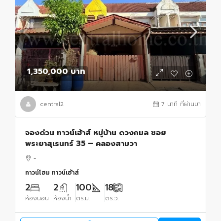
1,350,000 บาท
central2
7 นาที ที่ผ่านมา
จองด่วน ทาวน์เฮ้าส์ หมู่บ้าน ดวงกมล ซอย
พระยาสุเรนทร์ 35 – คลองสามวา
-
ทาวน์โฮม ทาวน์เฮ้าส์
2
2
100
18
ห้องนอน
ห้องน้ำ
ตร.ม.
ตร.ว.