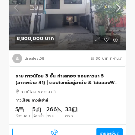
8,800,000 บาท
drealest58
30 นาที ที่ผ่านมา
ขาย ทาวน์โฮม 3 ชั้น ทำเลทอง ซอยภาวนา 5
(ลาดพร้าว 41) | ตอบโจทย์อยู่อาศัย & โฮมออฟฟิศ
สภาพใหม่กิ๊ก พร้อม Rooftop ส่วนตัว!
ทาวน์โฮม ซ.ภาวนา 5
ทาวน์โฮม ทาวน์เฮ้าส์
5
5
266
33
ห้องนอน
ห้องน้ำ
ตร.ม.
ตร.ว.
รายละเอียด