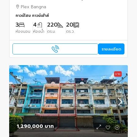
ศรีเอี่ยม 32000 บาท
Plex Bangna
ทาวน์โฮม ทาวน์เฮ้าส์
3
4
220
20
ห้องนอน
ห้องน้ำ
ตร.ม.
ตร.ว.
รายละเอียด
ขาย
1,290,000 บาท