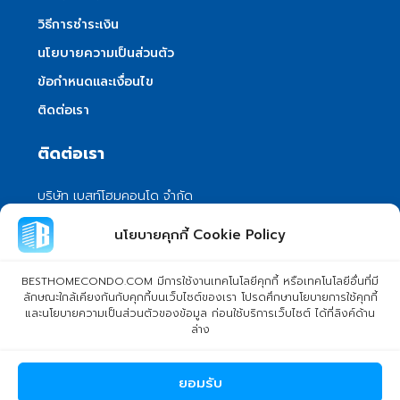
วิธีการชำระเงิน
นโยบายความเป็นส่วนตัว
ข้อกำหนดและเงื่อนไข
ติดต่อเรา
ติดต่อเรา
บริษัท เบสท์โฮมคอนโด จำกัด
101/399 หมู่ 7 แขวงลําผักชี เขตหนองจอก
นโยบายคุกกี้ Cookie Policy
กรุงเทพมหานคร 10530
info@besthomecondo.com
BESTHOMECONDO.COM มีการใช้งานเทคโนโลยีคุกกี้ หรือเทคโนโลยีอื่นที่มี
ลักษณะใกล้เคียงกันกับคุกกี้บนเว็บไซต์ของเรา โปรดศึกษานโยบายการใช้คุกกี้
และนโยบายความเป็นส่วนตัวของข้อมูล ก่อนใช้บริการเว็บไซต์ ได้ที่ลิงค์ด้าน
ล่าง
© Copyright 2024 BESTHOMECONDO CO., LTD. - All rights
ยอมรับ
reserved