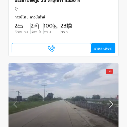
ประชาราษฎร์ 25 ลำลูกกา คลอง 4
-
ทาวน์โฮม ทาวน์เฮ้าส์
2
2
100
23
ห้องนอน
ห้องน้ำ
ตร.ม.
ตร.ว.
รายละเอียด
ขาย