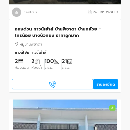
central2
24 นาที ที่ผ่านมา
จองด่วน ทาวน์เฮ้าส์ บ้านพิชาดา บ้านกล้วย –
ไทรน้อย บางบัวทอง ราคาถูกมาก
หมู่บ้านพิชาดา
ทาวน์โฮม ทาวน์เฮ้าส์
2
2
100
21
ห้องนอน
ห้องน้ำ
ตร.ม.
ตร.ว.
รายละเอียด
เช่า