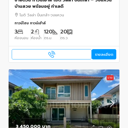
บ้านสวย พร้อมอยู่ ทำเลดี
โมดิ วิลล่า ปิ่นเกล้า-วงแหวน
ทาวน์โฮม ทาวน์เฮ้าส์
3
2
120
20
ห้องนอน
ห้องน้ำ
ตร.ม.
ตร.ว.
รายละเอียด
ขาย
3,450,000 บาท