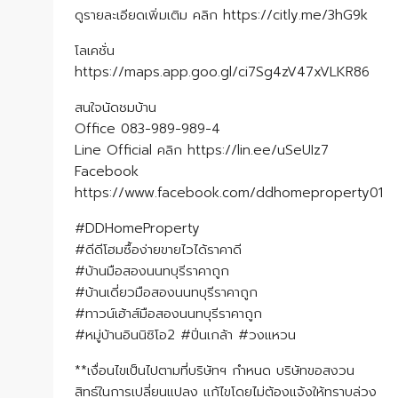
ดูรายละเอียดเพิ่มเติม คลิก https://citly.me/3hG9k
โลเคชั่น
https://maps.app.goo.gl/ci7Sg4zV47xVLKR86
สนใจนัดชมบ้าน
Office 083-989-989-4
Line Official คลิก https://lin.ee/uSeUIz7
Facebook
https://www.facebook.com/ddhomeproperty01
#DDHomeProperty
#ดีดีโฮมซื้อง่ายขายไวได้ราคาดี
#บ้านมือสองนนทบุรีราคาถูก
#บ้านเดี่ยวมือสองนนทบุรีราคาถูก
#ทาวน์เฮ้าส์มือสองนนทบุรีราคาถูก
#หมู่บ้านอินนิซิโอ2 #ปิ่นเกล้า #วงแหวน
**เงื่อนไขเป็นไปตามที่บริษัทฯ กำหนด บริษัทขอสงวน
สิทธ์ในการเปลี่ยนแปลง แก้ไขโดยไม่ต้องแจ้งให้ทราบล่วง