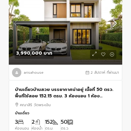
3,990,000 บาท
arisahouse
2 สัปดาห์ ที่ผ่านมา
บ้านเดี่ยวบ้านสวย บรรยากาศน่าอยู่ เนื้อที่ 50 ตรว.
พื้นที่ใช้สอย 152.15 ตรม. 3 ห้องนอน 1 ห้อง
อเนกประสงค์ 2 ห้องน้ำ ที่จอดรถ 2 คัน
คณาสิริ วัดพระเงิน
บ้านเดี่ยว
3
2
152
50
ห้องนอน
ห้องน้ำ
ตร.ม.
ตร.ว.