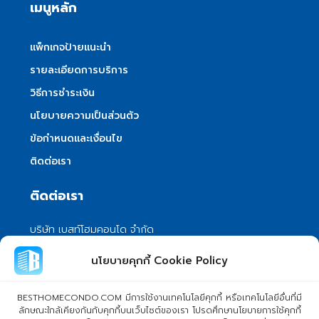
เมนูหลัก
แพ็กเกจป้ายแนะนำ
รายละเอียดการบริการ
วิธีการชำระเงิน
นโยบายความเป็นส่วนตัว
ข้อกำหนดและเงื่อนไข
ติดต่อเรา
ติดต่อเรา
บริษัท เบสท์โฮมคอนโด จำกัด
101/399 หมู่ 7 แขวงลําผักชี เขตหนองจอก
นโยบายคุกกี้ Cookie Policy
กรุงเทพมหานคร 10530
info@besthomecondo.com
BESTHOMECONDO.COM มีการใช้งานเทคโนโลยีคุกกี้ หรือเทคโนโลยีอื่นที่มี
ลักษณะใกล้เคียงกันกับคุกกี้บนเว็บไซต์ของเรา โปรดศึกษานโยบายการใช้คุกกี้