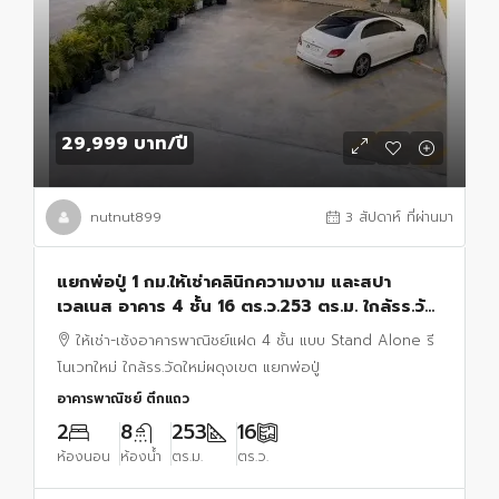
29,999 บาท
/ปี
nutnut899
3 สัปดาห์ ที่ผ่านมา
แยกพ่อปู่ 1 กม.ให้เช่าคลินิกความงาม และสปา
เวลเนส อาคาร 4 ชั้น 16 ตร.ว.253 ตร.ม. ใกล้รร.วัด
ใหม่ผดุงเขต 900 ม. เหมาะคลินิกความงาม สปา
ให้เช่า-เซ้งอาคารพาณิชย์แฝด 4 ชั้น แบบ Stand Alone รี
เวลเนส
โนเวทใหม่ ใกล้รร.วัดใหม่ผดุงเขต แยกพ่อปู่
อาคารพาณิชย์ ตึกแถว
2
8
253
16
ห้องนอน
ห้องน้ำ
ตร.ม.
ตร.ว.