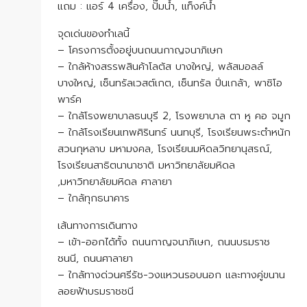
แถม : แอร์ 4 เครื่อง, ปั๊มน้ำ, แท็งค์น้ำ
จุดเด่นของทำเลนี้
– โครงการตั้งอยู่บนถนนกาญจนาภิเษก
– ใกล้ห้างสรรพสินค้าโลตัส บางใหญ่, พลัสมอลล์
บางใหญ่, เซ็นทรัลเวสต์เกต, เซ็นทรัล ปิ่นเกล้า, พาซิโอ
พาร์ค
– ใกล้โรงพยาบาลธนบุรี 2, โรงพยาบาล ตา หู คอ จมูก
– ใกล้โรงเรียนเทพศิรินทร์ นนทบุรี, โรงเรียนพระตำหนัก
สวนกุหลาบ มหามงคล, โรงเรียนมหิดลวิทยานุสรณ์,
โรงเรียนสาธิตนานาชาติ มหาวิทยาลัยมหิดล
,มหาวิทยาลัยมหิดล ศาลายา
– ใกล้ทุกธนาคาร
เส้นทางการเดินทาง
– เข้า-ออกได้ทั้ง ถนนกาญจนาภิเษก, ถนนบรมราช
ชนนี, ถนนศาลายา
– ใกล้ทางด่วนศรีรัช-วงแหวนรอบนอก และทางคู่ขนาน
ลอยฟ้าบรมราชชนี