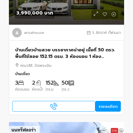
3,990,000 บาท
arisahouse
3 สัปดาห์ ที่ผ่านมา
บ้านเดี่ยวบ้านสวย บรรยากาศน่าอยู่ เนื้อที่ 50 ตรว.
พื้นที่ใช้สอย 152.15 ตรม. 3 ห้องนอน 1 ห้อง
อเนกประสงค์ 2 ห้องน้ำ ที่จอดรถ 2 คัน
คณาสิริ วัดพระเงิน
บ้านเดี่ยว
3
2
152
50
ห้องนอน
ห้องน้ำ
ตร.ม.
ตร.ว.
รายละเอียด
ขาย