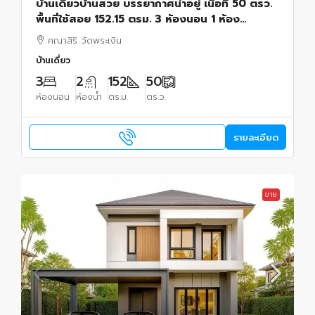
บ้านเดี่ยวบ้านสวย บรรยากาศน่าอยู่ เนื้อที่ 50 ตรว.
พื้นที่ใช้สอย 152.15 ตรม. 3 ห้องนอน 1 ห้อง
อเนกประสงค์ 2 ห้องน้ำ ที่จอดรถ 2 คัน
คณาสิริ วัดพระเงิน
บ้านเดี่ยว
3
2
152
50
ห้องนอน
ห้องน้ำ
ตร.ม.
ตร.ว.
รายละเอียด
ขาย