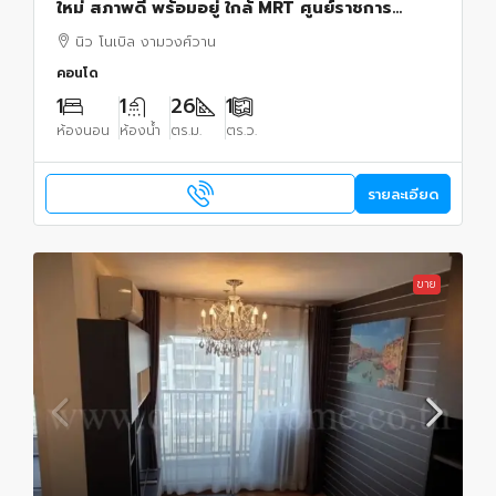
ใหม่ สภาพดี พร้อมอยู่ ใกล้ MRT ศูนย์ราชการ
นนทบุรี
นิว โนเบิล งามวงศ์วาน
คอนโด
1
1
26
1
ห้องนอน
ห้องน้ำ
ตร.ม.
ตร.ว.
รายละเอียด
ขาย