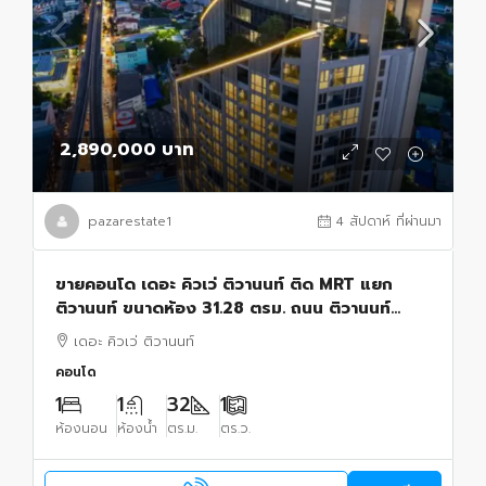
2,890,000 บาท
pazarestate1
4 สัปดาห์ ที่ผ่านมา
ขายคอนโด เดอะ คิวเว่ ติวานนท์ ติด MRT แยก
ติวานนท์ ขนาดห้อง 31.28 ตรม. ถนน ติวานนท์
ตำบลบางเขน อำเภอเมือง จังหวัดนนทบุรี
เดอะ คิวเว่ ติวานนท์
คอนโด
1
1
32
1
ห้องนอน
ห้องน้ำ
ตร.ม.
ตร.ว.