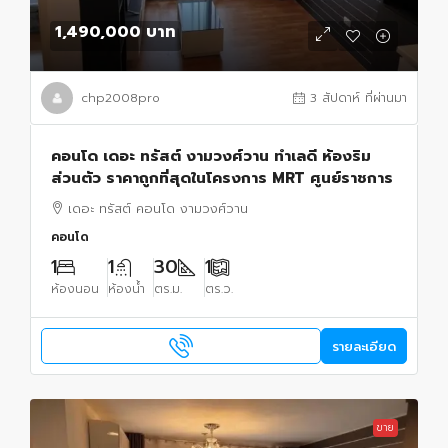
1,490,000 บาท
chp2008pro
3 สัปดาห์ ที่ผ่านมา
คอนโด เดอะ ทรัสต์ งามวงศ์วาน ทำเลดี ห้องริม
ส่วนตัว ราคาถูกที่สุดในโครงการ MRT ศูนย์ราชการ
เดอะ ทรัสต์ คอนโด งามวงศ์วาน
คอนโด
1
1
30
1
ห้องนอน
ห้องน้ำ
ตร.ม.
ตร.ว.
รายละเอียด
ขาย