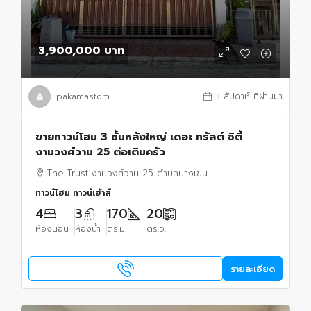
3,900,000 บาท
pakamastom
3 สัปดาห์ ที่ผ่านมา
ขายทาวน์โฮม 3 ชั้นหลังใหญ่ เดอะ ทรัสต์ ซิตี้
งามวงศ์วาน 25 ต่อเติมครัว
The Trust งามวงศ์วาน 25 ตำบลบางเขน
ทาวน์โฮม ทาวน์เฮ้าส์
4
3
170
20
ห้องนอน
ห้องน้ำ
ตร.ม.
ตร.ว.
รายละเอียด