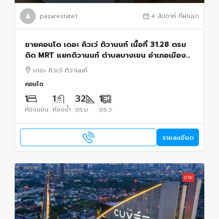
pazarestate1
4 สัปดาห์ ที่ผ่านมา
ขายคอนโด เดอะ คิวเว่ ติวานนท์ เนื้อที่ 31.28 ตรม
ติด MRT แยกติวานนท์ ตำบลบางเขน อำเภอเมือง
จังหวัดนนทบุรี
เดอะ คิวเว่ ติวานนท์
คอนโด
1
1
32
1
ห้องนอน
ห้องน้ำ
ตร.ม.
ตร.ว.
รายละเอียด
ขาย