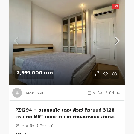
ขาย
2,859,000 บาท
pazarestate1
3 สัปดาห์ ที่ผ่านมา
PZ1294 – ขายคอนโด เดอะ คิวเว่ ติวานนท์ 31.28
ตรม ติด MRT แยกติวานนท์ ตำบลบางเขน อำเภอ
เมือง จังหวัดนนทบุรี
เดอะ คิวเว่ ติวานนท์