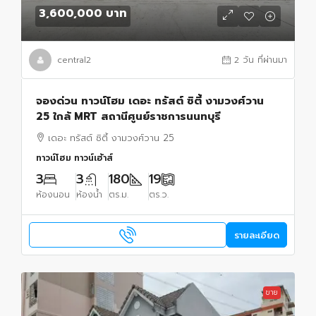
3,600,000 บาท
central2
2 วัน ที่ผ่านมา
จองด่วน ทาวน์โฮม เดอะ ทรัสต์ ซิตี้ งามวงศ์วาน
25 ใกล้ MRT สถานีศูนย์ราชการนนทบุรี
เดอะ ทรัสต์ ซิตี้ งามวงศ์วาน 25
ทาวน์โฮม ทาวน์เฮ้าส์
3
3
180
19
ห้องนอน
ห้องน้ำ
ตร.ม.
ตร.ว.
รายละเอียด
ขาย