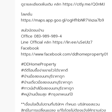
ดูรายละเอียดเพิ่มเติม คลิก https://citly.me/Q0nMJ
โลเคชั่น
https://maps.app.goo.gl/ogHfhbNR7Vxzia7b9
สนใจนัดชมบ้าน
Office 083-989-989-4
Line Official คลิก https://lin.ee/uSeUIz7
Facebook
https://www.facebook.com/ddhomeproperty01
#DDHomeProperty
#ดีดีโฮมซื้อง่ายขายไวได้ราคาดี
#บ้านมือสองนนทบุรีราคาถูก
#บ้านเดี่ยวมือสองนนทบุรีราคาถูก
#ทาวน์เฮ้าส์มือสองนนทบุรีราคาถูก
#หมู่บ้านเปี่ยมสุข #กรุงเทพนนท์3
**เงื่อนไขเป็นไปตามที่บริษัทฯ กำหนด บริษัทขอสงวน
สิทธ์ในการเปลี่ยนแปลง แก้ไขโดยไม่ต้องแจ้งให้ทราบล่วง