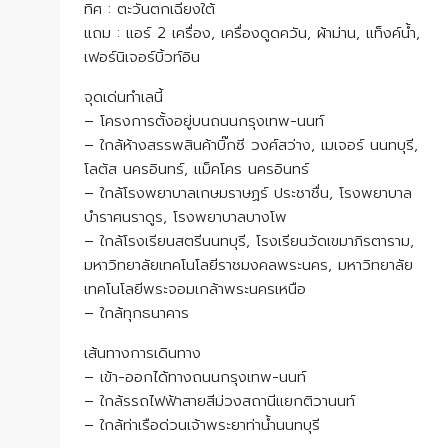
ทิศ : ตะวันตกเฉียงใต้
แถม : แอร์ 2 เครื่อง, เครื่องดูดควัน, ผ้าม่าน, แท็งค์น้ำ,
เฟอร์นิเจอร์บิ้วท์อิน
จุดเด่นทำเลนี้
– โครงการตั้งอยู่บนถนนกรุงเทพ-นนท์
– ใกล้ห้างสรรพสินค้าบิ๊กซี วงศ์สว่าง, เมเจอร์ นนทบุรี,
โลตัส นครอินทร์, แม็คโคร นครอินทร์
– ใกล้โรงพยาบาลเกษมราษฏร์ ประชาชื่น, โรงพยาบาล
บำราศนราดูร, โรงพยาบาลบางโพ
– ใกล้โรงเรียนสตรีนนทบุรี, โรงเรียนวัดเขมาภิรตาราม,
มหาวิทยาลัยเทคโนโลยีราชมงคลพระนคร, มหาวิทยาลัย
เทคโนโลยีพระจอมเกล้าพระนครเหนือ
– ใกล้ทุกธนาคาร
เส้นทางการเดินทาง
– เข้า-ออกได้ทางถนนกรุงเทพ-นนท์
– ใกล้รรถไฟฟ้าสายสีม่วงสถานีแยกติวานนท์
– ใกล้ท่าเรือด่วนเจ้าพระยาท่าน้ำนนทบุรี