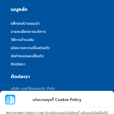
เมนูหลัก
แพ็กเกจป้ายแนะนำ
รายละเอียดการบริการ
วิธีการชำระเงิน
นโยบายความเป็นส่วนตัว
ข้อกำหนดและเงื่อนไข
ติดต่อเรา
ติดต่อเรา
บริษัท เบสท์โฮมคอนโด จำกัด
101/399 หมู่ 7 แขวงลําผักชี เขตหนองจอก
นโยบายคุกกี้ Cookie Policy
กรุงเทพมหานคร 10530
info@besthomecondo.com
BESTHOMECONDO.COM มีการใช้งานเทคโนโลยีคุกกี้ หรือเทคโนโลยีอื่นที่มี