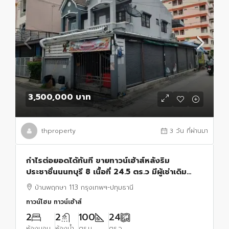
3,500,000 บาท
thproperty
3 วัน ที่ผ่านมา
กำไรต่อยอดได้ทันที ขายทาวน์เฮ้าส์หลังริม
ประชาชื่นนนทบุรี 8 เนื้อที่ 24.5 ตร.ว มีผู้เช่าเดิม
พร้อมพื้นที่เช่าเพิ่ม 4 ล็อค
บ้านพฤกษา 113 กรุงเทพฯ-ปทุมธานี
ทาวน์โฮม ทาวน์เฮ้าส์
2
2
100
24
ห้องนอน
ห้องน้ำ
ตร.ม.
ตร.ว.