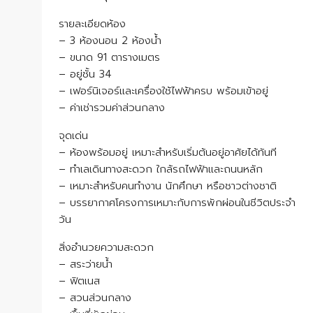
รายละเอียดห้อง
– 3 ห้องนอน 2 ห้องน้ำ
– ขนาด 91 ตารางเมตร
– อยู่ชั้น 34
– เฟอร์นิเจอร์และเครื่องใช้ไฟฟ้าครบ พร้อมเข้าอยู่
– ค่าเช่ารวมค่าส่วนกลาง
จุดเด่น
– ห้องพร้อมอยู่ เหมาะสำหรับเริ่มต้นอยู่อาศัยได้ทันที
– ทำเลเดินทางสะดวก ใกล้รถไฟฟ้าและถนนหลัก
– เหมาะสำหรับคนทำงาน นักศึกษา หรือชาวต่างชาติ
– บรรยากาศโครงการเหมาะกับการพักผ่อนในชีวิตประจำ
วัน
สิ่งอำนวยความสะดวก
– สระว่ายน้ำ
– ฟิตเนส
– สวนส่วนกลาง