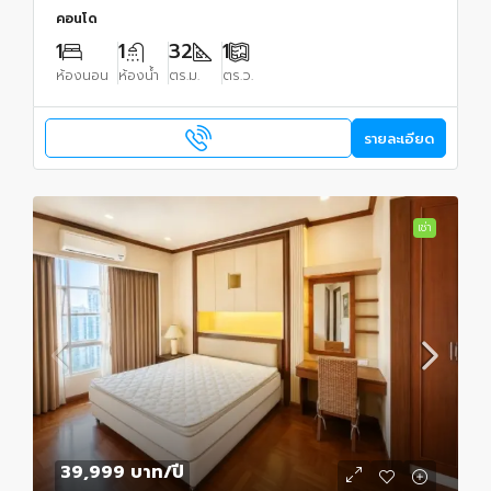
คอนโด
1
1
32
1
ห้องนอน
ห้องน้ำ
ตร.ม.
ตร.ว.
รายละเอียด
เช่า
39,999 บาท
/ปี