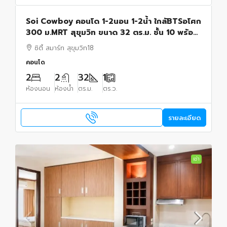
Soi Cowboy คอนโด 1-2นอน 1-2น้ำ ใกล้BTSอโศก
300 ม.MRT สุขุมวิท ขนาด 32 ตร.ม. ชั้น 10 พร้อม
เฟอร์ฯ เทอร์มินัล 21 อโศก 400 ม.
ซิตี้ สมาร์ท สุขุมวิท18
คอนโด
2
2
32
1
ห้องนอน
ห้องน้ำ
ตร.ม.
ตร.ว.
รายละเอียด
เช่า