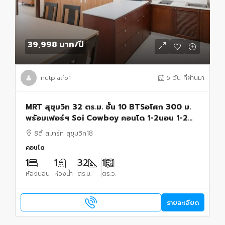
39,998 บาท
/ปี
nutplatfo1
5 วัน ที่ผ่านมา
MRT สุขุมวิท 32 ตร.ม. ชั้น 10 BTSอโศก 300 ม.
พร้อมเฟอร์ฯ Soi Cowboy คอนโด 1-2นอน 1-2น้ำ
เทอร์มินัล 21 อโศก 400 ม.
ซิตี้ สมาร์ท สุขุมวิท18
คอนโด
1
1
32
1
ห้องนอน
ห้องน้ำ
ตร.ม.
ตร.ว.
รายละเอียด