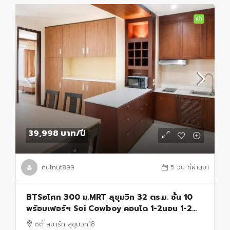
เช่า
39,998 บาท
/ปี
nutnut899
5 วัน ที่ผ่านมา
BTSอโศก 300 ม.MRT สุขุมวิท 32 ตร.ม. ชั้น 10
พร้อมเฟอร์ฯ Soi Cowboy คอนโด 1-2นอน 1-2น้ำ
เทอร์มินัล 21 อโศก 400 ม.
ซิตี้ สมาร์ท สุขุมวิท18