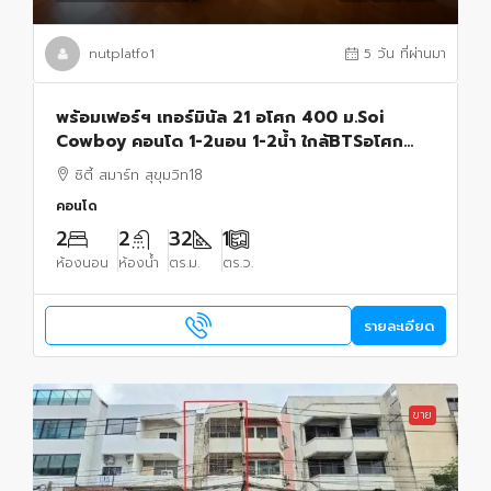
nutplatfo1
5 วัน ที่ผ่านมา
พร้อมเฟอร์ฯ เทอร์มินัล 21 อโศก 400 ม.Soi
Cowboy คอนโด 1-2นอน 1-2น้ำ ใกล้BTSอโศก
300 ม.MRT สุขุมวิท ขนาด 32 ตร.ม. ชั้น 10
ซิตี้ สมาร์ท สุขุมวิท18
คอนโด
2
2
32
1
ห้องนอน
ห้องน้ำ
ตร.ม.
ตร.ว.
รายละเอียด
ขาย