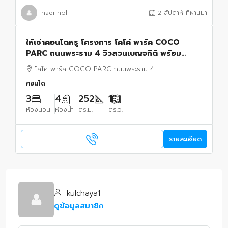
naorinpl
2 สัปดาห์ ที่ผ่านมา
ให้เช่าคอนโดหรู โครงการ โคโค่ พาร์ค COCO
PARC ถนนพระราม 4 วิวสวนเบญจกิติ พร้อม
บริการระดับ 5 ดาว เฟอร์นิเจอร์ครบพร้อมอยู่
โคโค่ พาร์ค COCO PARC ถนนพระราม 4
คอนโด
3
4
252
1
ห้องนอน
ห้องน้ำ
ตร.ม.
ตร.ว.
รายละเอียด
kulchaya1
ดูข้อมูลสมาชิก