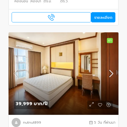
ห้องนอน
ห้องน้ำ
ตร.ม.
ตร.ว.
รายละเอียด
เช่า
39,999 บาท
/ปี
nutnut899
5 วัน ที่ผ่านมา