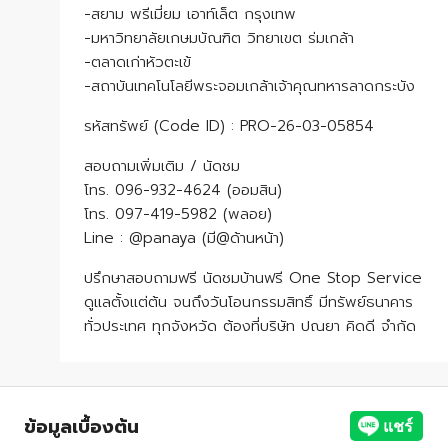
-สยาม พรีเมี่ยม เอาท์เล็ต กรุงเทพ
-มหาวิทยาลัยเกษมบัณฑิต วิทยาเขต ร่มเกล้า
-ตลาดเก่าหัวตะเข้
-สถาบันเทคโนโลยีพระจอมเกล้าเจ้าคุณทหารลาดกระบัง
รหัสทรัพย์ (Code ID) : PRO-26-03-05854
สอบถามเพิ่มเติม / นัดชม
โทร. 096-932-4624 (ออมสิน)
โทร. 097-419-5982 (พลอย)
Line : @panaya (มี@ด้านหน้า)
ปรึกษาสอบถามฟรี นัดชมบ้านฟรี One Stop Service
ดูแลตั้งแต่ต้น จนถึงวันโอนกรรมสิทธิ์ มีทรัพย์ธนาคาร
ทั่วประเทศ ทุกจังหวัด ต้องที่บริษัท ปณยา คิดดี จำกัด
ข้อมูลเบื้องต้น