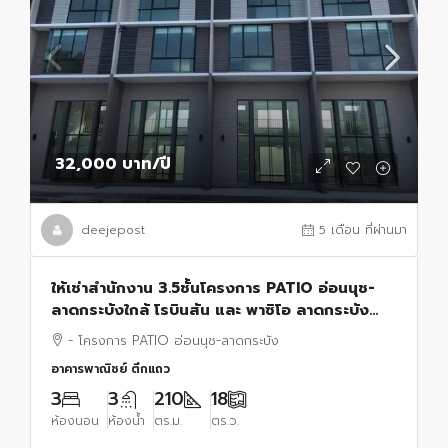
32,000 บาท
/ปี
deejepost
5 เดือน ที่ผ่านมา
ให้เช่าสำนักงาน 3.5ชั้นโครงการ PATIO อ่อนนุช-
ลาดกระบังใกล้ โรบินสัน และ พาซิโอ ลาดกระบัง
ถนน หลวงแพ่ง
- โครงการ PATIO อ่อนนุช-ลาดกระบัง
อาคารพาณิชย์ ตึกแถว
3
3
210
18
ห้องนอน
ห้องน้ำ
ตร.ม.
ตร.ว.