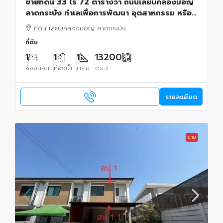
ขายที่ดิน 33 ไร่ 72 ตารางวา ถนนเลียบคลองมอญ
ลาดกระบัง ทำเลเพื่อการพัฒนา อุตสาหกรรม หรือ
สร้างศูนย์กระจายสินค้าขนาดใหญ่ในย่านธุรกิจ
ที่ดิน เลียบคลองมอญ ลาดกระบัง
ที่ดิน
1
1
1
13200
ห้องนอน
ห้องน้ำ
ตร.ม.
ตร.ว.
รายละเอียด
ขาย