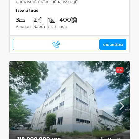
มอเตอร์เวย์ ใกล้สนามบินสุวรรณภูมิ
โรงงาน โกดัง
3
2
1
400
ห้องนอน
ห้องน้ำ
ตร.ม.
ตร.ว.
รายละเอียด
ขาย