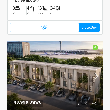
ทาวน์โฮม ทาวน์เฮ้าส์
3
4
131
34
ห้องนอน
ห้องน้ำ
ตร.ม.
ตร.ว.
รายละเอียด
เช่า
43,999 บาท
/ปี