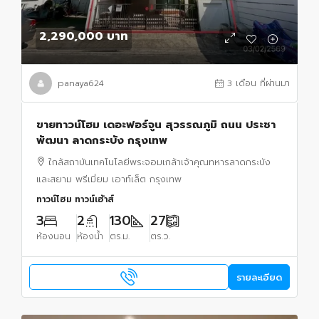
2,290,000 บาท
panaya624
3 เดือน ที่ผ่านมา
ขายทาวน์โฮม เดอะฟอร์จูน สุวรรณภูมิ ถนน ประชา
พัฒนา ลาดกระบัง กรุงเทพ
ใกล้สถาบันเทคโนโลยีพระจอมเกล้าเจ้าคุณทหารลาดกระบัง
และสยาม พรีเมี่ยม เอาท์เล็ต กรุงเทพ
ทาวน์โฮม ทาวน์เฮ้าส์
3
2
130
27
ห้องนอน
ห้องน้ำ
ตร.ม.
ตร.ว.
รายละเอียด