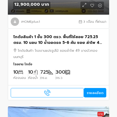
12,900,000 บาท
iHOMEplus1
3 เดือน ที่ผ่านมา
โกดังสินค้า 1 ชั้น 300 ตรว. พื้นที่ใช้สอย 725.25
ตรม. 10 นอน 10 น้ำจอดรถ 5-6 คัน ซอย ลำโพ 49
บางบัวทอง|ใกล้รถโรงเรียนสารสาสน์บางบัวทอง
โกดังสินค้า โรงงานแปรรูปไม้ ซอยลำโพ 49 บางบัวทอง
นนทบุรี
โรงงาน โกดัง
10
10
725
300
ห้องนอน
ห้องน้ำ
ตร.ม.
ตร.ว.
รายละเอียด
ขาย