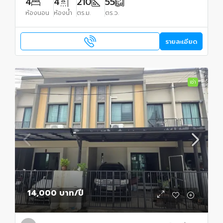
4
4
210
55
ห้องนอน
ห้องน้ำ
ตร.ม.
ตร.ว.
รายละเอียด
เช่า
14,000 บาท
/ปี