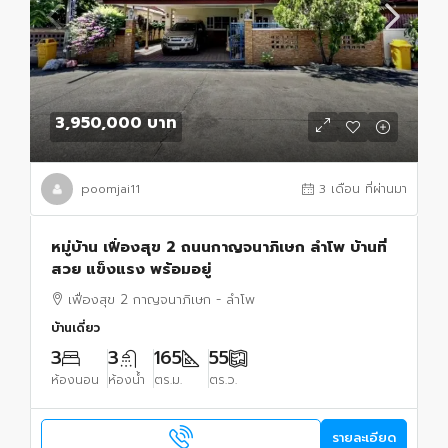
3,950,000 บาท
poomjai11
3 เดือน ที่ผ่านมา
หมู่บ้าน เฟื่องสุข 2 ถนนกาญจนาภิเษก ลำโพ บ้านที่
สวย แข็งแรง พร้อมอยู่
เฟื่องสุข 2 กาญจนาภิเษก - ลำโพ
บ้านเดี่ยว
3
3
165
55
ห้องนอน
ห้องน้ำ
ตร.ม.
ตร.ว.
รายละเอียด