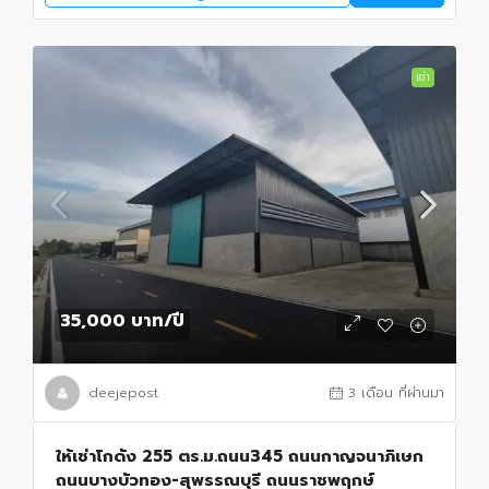
เช่า
35,000 บาท
/ปี
deejepost
3 เดือน ที่ผ่านมา
ให้เช่าโกดัง 255 ตร.ม.ถนน345 ถนนกาญจนาภิเษก
ถนนบางบัวทอง-สุพรรณบุรี ถนนราชพฤกษ์