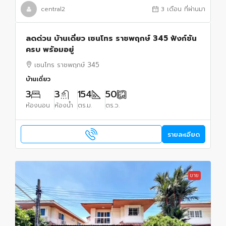
central2
3 เดือน ที่ผ่านมา
ลดด่วน บ้านเดี่ยว เซนโทร ราชพฤกษ์ 345 ฟังก์ชัน
ครบ พร้อมอยู่
เซนโทร ราชพฤกษ์ 345
บ้านเดี่ยว
3
3
154
50
ห้องนอน
ห้องน้ำ
ตร.ม.
ตร.ว.
รายละเอียด
ขาย