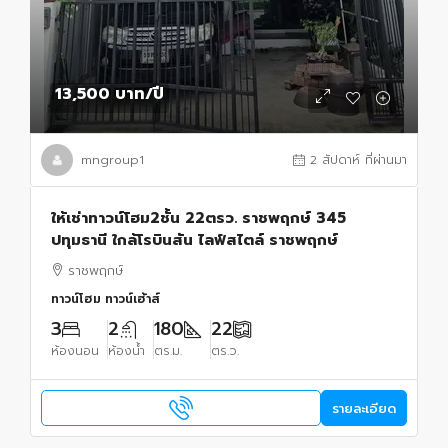
13,500 บาท
/ปี
mngroup1
2 สัปดาห์ ที่ผ่านมา
ให้เช่าทาวน์โฮม2ชั้น 22ตรว. ราชพฤกษ์ 345
ปทุมธานี ใกล้โรบินสัน ไลฟ์สไตล์ ราชพฤกษ์
ราชพฤกษ์
ทาวน์โฮม ทาวน์เฮ้าส์
3
2
180
22
ห้องนอน
ห้องน้ำ
ตร.ม.
ตร.ว.
รายละเอียด