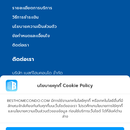
รายละเอียดการบริการ
วิธีการชำระเงิน
นโยบายความเป็นส่วนตัว
ข้อกำหนดและเงื่อนไข
ติดต่อเรา
ติดต่อเรา
บริษัท เบสท์โฮมคอนโด จำกัด
101/399 หมู่ 7 แขวงลําผักชี เขตหนองจอก
นโยบายคุกกี้ Cookie Policy
กรุงเทพมหานคร 10530
info@besthomecondo.com
BESTHOMECONDO.COM มีการใช้งานเทคโนโลยีคุกกี้ หรือเทคโนโลยีอื่นที่มี
ลักษณะใกล้เคียงกันกับคุกกี้บนเว็บไซต์ของเรา โปรดศึกษานโยบายการใช้คุกกี้
และนโยบายความเป็นส่วนตัวของข้อมูล ก่อนใช้บริการเว็บไซต์ ได้ที่ลิงค์ด้าน
ล่าง
© Copyright 2024 BESTHOMECONDO CO., LTD. - All rights