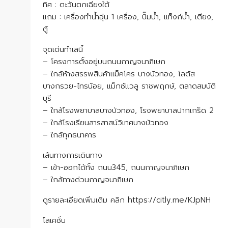
ทิศ : ตะวันตกเฉียงใต้
แถม : เครื่องทำน้ำอุ่น 1 เครื่อง, ปั๊มน้ำ, แท็งก์น้ำ, เตียง,
ตู้
จุดเด่นทำเลนี้
– โครงการตั้งอยู่บนถนนกาญจนาภิเษก
– ใกล้ห้างสรรพสินค้าแม็คโคร บางบัวทอง, โลตัส
บางกรวย-ไทรน้อย, แม็กซ์แวลู ราชพฤกษ์, ตลาดสมบัติ
บุรี
– ใกล้โรงพยาบาลบางบัวทอง, โรงพยาบาลปากเกร็ด 2
– ใกล้โรงเรียนสารสาสน์วิเทศบางบัวทอง
– ใกล้ทุกธนาคาร
เส้นทางการเดินทาง
– เข้า-ออกได้ทั้ง ถนน345, ถนนกาญจนาภิเษก
– ใกล้ทางด่วนกาญจนาภิเษก
ดูรายละเอียดเพิ่มเติม คลิก https://citly.me/KJpNH
โลเคชั่น