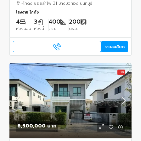
นนทบุรี
-โกดัง ซอยลำโพ 31 บางบัวทอง นนทบุรี
โรงงาน โกดัง
4
3
400
200
ห้องนอน
ห้องน้ำ
ตร.ม.
ตร.ว.
รายละเอียด
ขาย
6,300,000 บาท