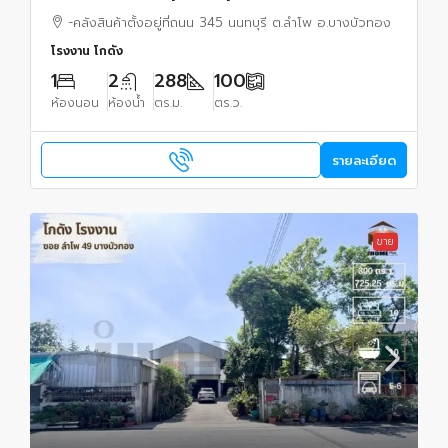
-คลังสินค้าตั้งอยู่ที่ถนน 345 นนทบุรี ต.ลำโพ อ.บางบัวทอง
โรงงาน โกดัง
1
2
288
100
ห้องนอน
ห้องน้ำ
ตร.ม.
ตร.ว.
รายละเอียด
ขาย