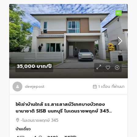
เช่า
35,000 บาท
/ปี
deejepost
1 เดือน ที่ผ่านมา
ให้เช่าบ้านใกล้ รร.สารสาสน์วิเทศบางบัวทอง
นานาชาติ SISB นนทบุรี โมเดนราชพฤกษ์ 345
ใกล้Robinson Lifestyle ราชพฤกษ์, Central
-โมเดนราชพฤกษ์ 345
Westgate,
บ้านเดี่ยว