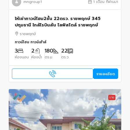
mngroup1
1 เดือน ที่ผ่านมา
ให้เช่าทาวน์โฮม2ชั้น 22ตรว. ราชพฤกษ์ 345
ปทุมธานี ใกล้โรบินสัน ไลฟ์สไตล์ ราชพฤกษ์
ราชพฤกษ์
ทาวน์โฮม ทาวน์เฮ้าส์
3
2
180
22
ห้องนอน
ห้องน้ำ
ตร.ม.
ตร.ว.
รายละเอียด
ขาย