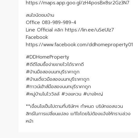
https://maps.app.goo.gl/zH4posBx8sr2Gz3N7
สนใจนัดชมบ้าน
Office 083-989-989-4
Line Official คลิก https://lin.ee/uSeUIz7
Facebook
https://www.facebook.com/ddhomeproperty01
#DDHomeProperty
#ดีดีโฮมซื้อง่ายขายไวได้ราคาดี
#บ้านมือสองนนทบุรีราคาถูก
#บ้านเดี่ยวมือสองนนทบุรีราคาถูก
#ทาวน์เฮ้าส์มือสองนนทบุรีราคาถูก
#หมู่บ้านโนโววิลล์ #วงแหวน #บางใหญ่
**เงื่อนไขเป็นไปตามที่บริษัทฯ กำหนด บริษัทขอสงวน
สิทธ์ในการเปลี่ยนแปลง แก้ไขโดยไม่ต้องแจ้งให้ทราบล่วง
หน้า