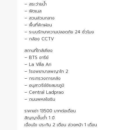
– สระว่ายน้ำ
– ฟิตเนส
– สวนส่วนกลาง
– พื้นที่พักผ่อน
– ระบบรักษาความปลอดภัย 24 ชั่วโมง
– กล้อง CCTV
สถานที่ใกล้เคียง
– BTS อารีย์
– La Villa Ari
– โรงพยาบาลพญาไท 2
– กระทรวงการคลัง
– อนุสาวรีย์ชัยสมรภูมิ
– Central Ladprao
– ถนนพหลโยธิน
ราคาเช่า 13500 บาทต่อเดือน
สัญญาขั้นต่ำ 1 ปี
เงื่อนไข ประกัน 2 เดือน ล่วงหน้า 1 เดือน