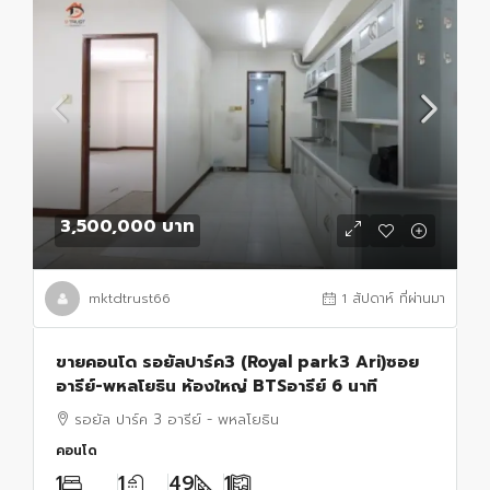
3,500,000 บาท
mktdtrust66
1 สัปดาห์ ที่ผ่านมา
ขายคอนโด รอยัลปาร์ค3 (Royal park3 Ari)ซอย
อารีย์-พหลโยธิน ห้องใหญ่ BTSอารีย์ 6 นาที
รอยัล ปาร์ค 3 อารีย์ - พหลโยธิน
คอนโด
1
1
49
1