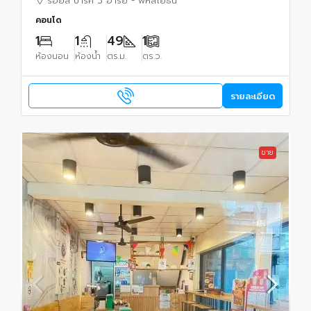
รอยัล ปาร์ค 3 อารีย์ - พหลโยธิน
คอนโด
1
1
49
1
ห้องนอน
ห้องน้ำ
ตร.ม.
ตร.ว.
รายละเอียด
ขาย