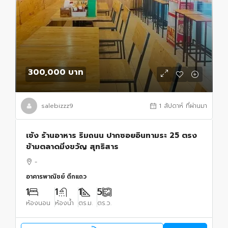
300,000 บาท
salebizzz9
1 สัปดาห์ ที่ผ่านมา
เซ้ง ร้านอาหาร ริมถนน ปากซอยอินทามระ 25 ตรง
ข้ามตลาดมิ่งขวัญ สุทธิสาร
-
อาคารพาณิชย์ ตึกแถว
1
1
1
5
ห้องนอน
ห้องน้ำ
ตร.ม.
ตร.ว.