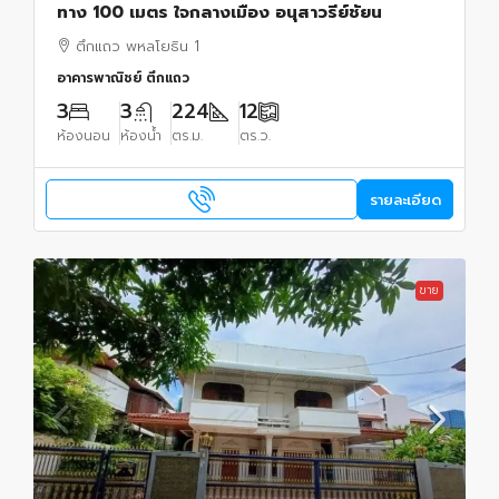
ทาง 100 เมตร ใจกลางเมือง อนุสาวรีย์ชัยน
ตึกแถว พหลโยธิน 1
อาคารพาณิชย์ ตึกแถว
3
3
224
12
ห้องนอน
ห้องน้ำ
ตร.ม.
ตร.ว.
รายละเอียด
ขาย