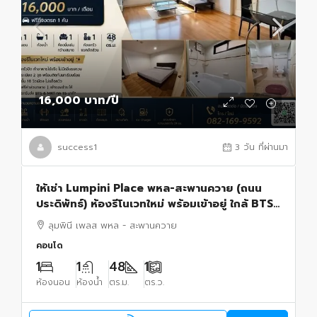
16,000 บาท
/ปี
success1
3 วัน ที่ผ่านมา
ให้เช่า Lumpini Place พหล-สะพานควาย (ถนน
ประดิพัทธ์) ห้องรีโนเวทใหม่ พร้อมเข้าอยู่ ใกล้ BTS
สะพานควาย
ลุมพินี เพลส พหล - สะพานควาย
คอนโด
1
1
48
1
ห้องนอน
ห้องน้ำ
ตร.ม.
ตร.ว.