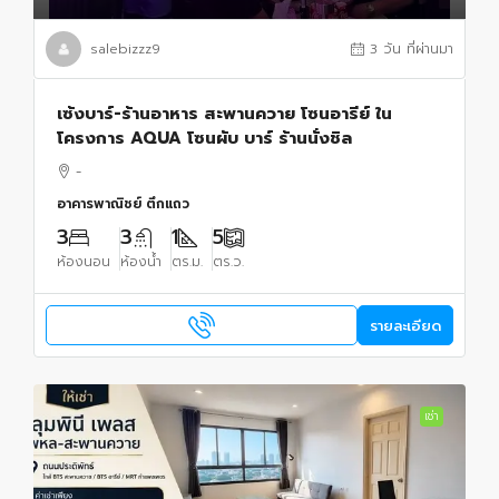
salebizzz9
3 วัน ที่ผ่านมา
เซ้งบาร์-ร้านอาหาร สะพานควาย โซนอารีย์ ใน
โครงการ AQUA โซนผับ บาร์ ร้านนั่งชิล
-
อาคารพาณิชย์ ตึกแถว
3
3
1
5
ห้องนอน
ห้องน้ำ
ตร.ม.
ตร.ว.
รายละเอียด
เช่า