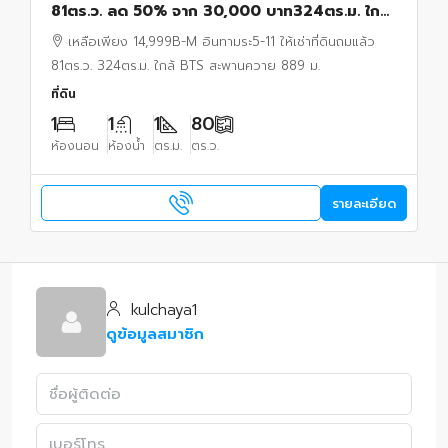
81ตร.ว. ลด 50% จาก 30,000 บาท324ตร.ม. ใกล้
ะ5-11BTS สะพานควายMRT กำแพงเพชร 950ม.
เหลือเพียง 14,999B-M อินทามระ5-11 ให้เช่าที่ดินถมแล้ว
889 ม.
81ตร.ว. 324ตร.ม. ใกล้ BTS สะพานควาย 889 ม.
ที่ดิน
1
1
1
80
ห้องนอน
ห้องน้ำ
ตร.ม.
ตร.ว.
รายละเอียด
kulchaya1
ดูข้อมูลสมาชิก