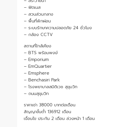
– สระว่ายน้ำ
– ฟิตเนส
– สวนส่วนกลาง
– พื้นที่พักผ่อน
– ระบบรักษาความปลอดภัย 24 ชั่วโมง
– กล้อง CCTV
สถานที่ใกล้เคียง
– BTS พร้อมพงษ์
– Emporium
– EmQuartier
– Emsphere
– Benchasiri Park
– โรงพยาบาลสมิติเวช สุขุมวิท
– ถนนสุขุมวิท
ราคาเช่า 38000 บาทต่อเดือน
สัญญาขั้นต่ำ 136912 เดือน
เงื่อนไข ประกัน 2 เดือน ล่วงหน้า 1 เดือน