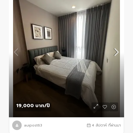
19,000 บาท
/ปี
auipost63
4 สัปดาห์ ที่ผ่านมา