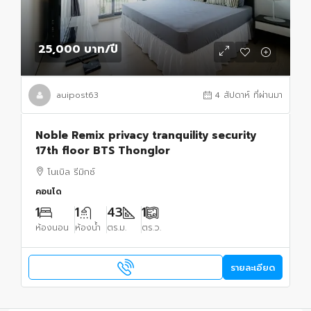
25,000 บาท
/ปี
auipost63
4 สัปดาห์ ที่ผ่านมา
Noble Remix privacy tranquility security
17th floor BTS Thonglor
โนเบิล รีมิกซ์
คอนโด
1
1
43
1
ห้องนอน
ห้องน้ำ
ตร.ม.
ตร.ว.
รายละเอียด