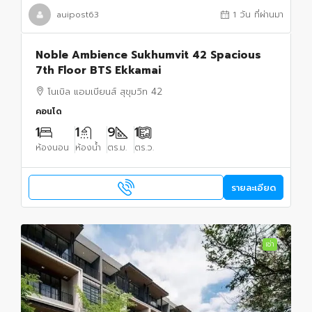
auipost63
1 วัน ที่ผ่านมา
Noble Ambience Sukhumvit 42 Spacious
7th Floor BTS Ekkamai
โนเบิล แอมเบียนส์ สุขุมวิท 42
คอนโด
1
1
9
1
ห้องนอน
ห้องน้ำ
ตร.ม.
ตร.ว.
รายละเอียด
เช่า