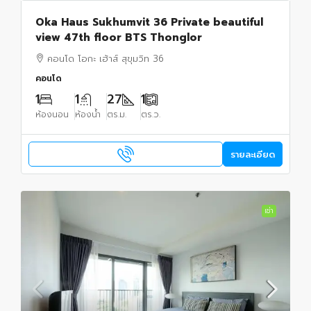
Oka Haus Sukhumvit 36 Private beautiful
view 47th floor BTS Thonglor
คอนโด โอกะ เฮ้าส์ สุขุมวิท 36
คอนโด
1
1
27
1
ห้องนอน
ห้องน้ำ
ตร.ม.
ตร.ว.
รายละเอียด
เช่า