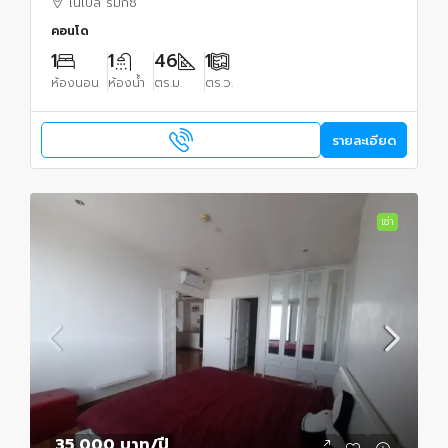
โนเบิล รีมิกซ์
คอนโด
1
1
46
1
ห้องนอน
ห้องน้ำ
ตร.ม.
ตร.ว.
รายละเอียด
เช่า
35,000 บาท
/ปี