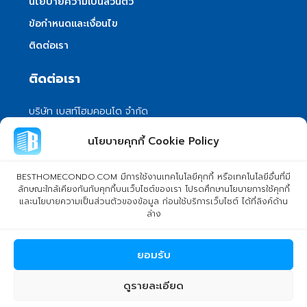
นโยบายความเป็นส่วนตัว
ข้อกำหนดและเงื่อนไข
ติดต่อเรา
ติดต่อเรา
บริษัท เบสท์โฮมคอนโด จำกัด
101/399 หมู่ 7 แขวงลําผักชี เขตหนองจอก
นโยบายคุกกี้ Cookie Policy
กรุงเทพมหานคร 10530
info@besthomecondo.com
BESTHOMECONDO.COM มีการใช้งานเทคโนโลยีคุกกี้ หรือเทคโนโลยีอื่นที่มี
ลักษณะใกล้เคียงกันกับคุกกี้บนเว็บไซต์ของเรา โปรดศึกษานโยบายการใช้คุกกี้
และนโยบายความเป็นส่วนตัวของข้อมูล ก่อนใช้บริการเว็บไซต์ ได้ที่ลิงค์ด้าน
ล่าง
© Copyright 2024 BESTHOMECONDO CO., LTD. - All rights
ยอมรับ
reserved
ดูรายละเอียด