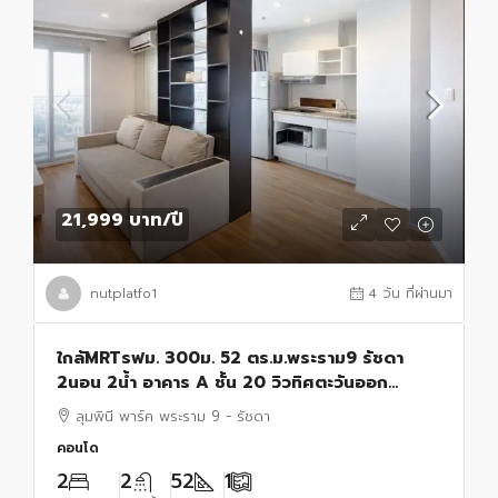
21,999 บาท
/ปี
nutplatfo1
4 วัน ที่ผ่านมา
ใกล้MRTรฟม. 300ม. 52 ตร.ม.พระราม9 รัชดา
2นอน 2น้ำ อาคาร A ชั้น 20 วิวทิศตะวันออก
เฟอร์ฯ รพ.ปิยะเวท 500 ม.Route66 แยก RCA
ลุมพินี พาร์ค พระราม 9 - รัชดา
คอนโดลุมพินีพาร์ค
คอนโด
2
2
52
1