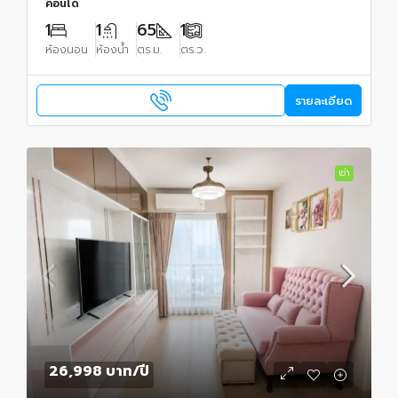
คอนโด
1
1
65
1
ห้องนอน
ห้องน้ำ
ตร.ม.
ตร.ว.
รายละเอียด
เช่า
26,998 บาท
/ปี