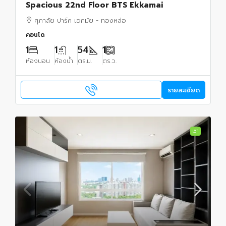
Spacious 22nd Floor BTS Ekkamai
ศุภาลัย ปาร์ค เอกมัย - ทองหล่อ
คอนโด
1
1
54
1
ห้องนอน
ห้องน้ำ
ตร.ม.
ตร.ว.
รายละเอียด
เช่า