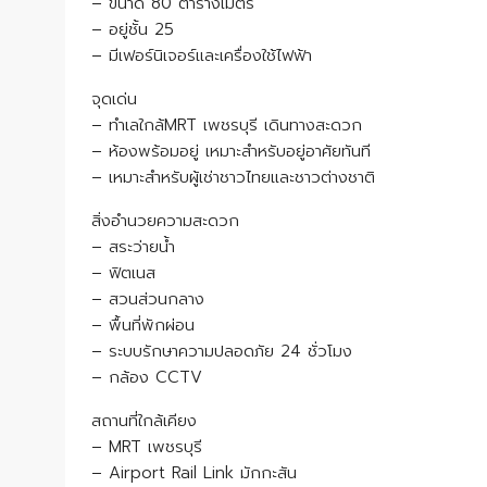
– ขนาด 80 ตารางเมตร
– อยู่ชั้น 25
– มีเฟอร์นิเจอร์และเครื่องใช้ไฟฟ้า
จุดเด่น
– ทำเลใกล้MRT เพชรบุรี เดินทางสะดวก
– ห้องพร้อมอยู่ เหมาะสำหรับอยู่อาศัยทันที
– เหมาะสำหรับผู้เช่าชาวไทยและชาวต่างชาติ
สิ่งอำนวยความสะดวก
– สระว่ายน้ำ
– ฟิตเนส
– สวนส่วนกลาง
– พื้นที่พักผ่อน
– ระบบรักษาความปลอดภัย 24 ชั่วโมง
– กล้อง CCTV
สถานที่ใกล้เคียง
– MRT เพชรบุรี
– Airport Rail Link มักกะสัน