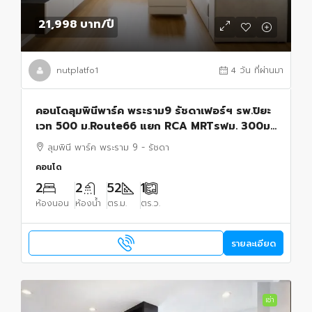
21,998 บาท
/ปี
nutplatfo1
4 วัน ที่ผ่านมา
คอนโดลุมพินีพาร์ค พระราม9 รัชดาเฟอร์ฯ รพ.ปิยะ
เวท 500 ม.Route66 แยก RCA MRTรฟม. 300ม.
52 ตร.ม. 2นอน 2น้ำ อาคาร A ชั้น 20 วิวทิศตะวัน
ลุมพินี พาร์ค พระราม 9 - รัชดา
ออก
คอนโด
2
2
52
1
ห้องนอน
ห้องน้ำ
ตร.ม.
ตร.ว.
รายละเอียด
เช่า