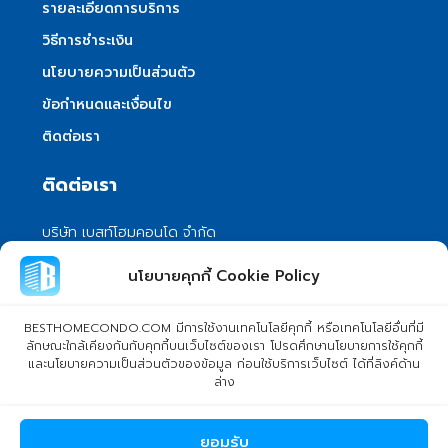
รายละเอียดการบริการ
วิธีการชำระเงิน
นโยบายความเป็นส่วนตัว
ข้อกำหนดและเงื่อนไข
ติดต่อเรา
ติดต่อเรา
บริษัท เบสท์โฮมคอนโด จำกัด
101/399 หมู่ 7 แขวงลําผักชี เขตหนองจอก
นโยบายคุกกี้ Cookie Policy
กรุงเทพมหานคร 10530
info@besthomecondo.com
BESTHOMECONDO.COM มีการใช้งานเทคโนโลยีคุกกี้ หรือเทคโนโลยีอื่นที่มี
ลักษณะใกล้เคียงกันกับคุกกี้บนเว็บไซต์ของเรา โปรดศึกษานโยบายการใช้คุกกี้
และนโยบายความเป็นส่วนตัวของข้อมูล ก่อนใช้บริการเว็บไซต์ ได้ที่ลิงค์ด้าน
ล่าง
© Copyright 2024 BESTHOMECONDO CO., LTD. - All rights
ยอมรับ
reserved