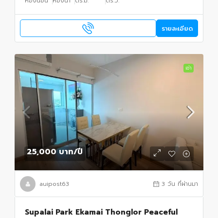
ห้องนอน
ห้องน้ำ
ตร.ม.
ตร.ว.
รายละเอียด
เช่า
25,000 บาท
/ปี
auipost63
3 วัน ที่ผ่านมา
Supalai Park Ekamai Thonglor Peaceful