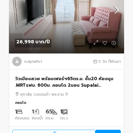
26,998 บาท
/ปี
nutplatfo1
5 วัน ที่ผ่านมา
วิวเมืองสวย พร้อมเฟอร์ฯ65ตร.ม. ชั้น20 ห้องมุม
.MRTรฟม. 600ม. คอนโด 2นอน Supalai
Veranda Rama 9 2น้ำ
ศุภาลัย เวอเรนด้า พระราม 9
คอนโด
1
1
65
1
ห้องนอน
ห้องน้ำ
ตร.ม.
ตร.ว.