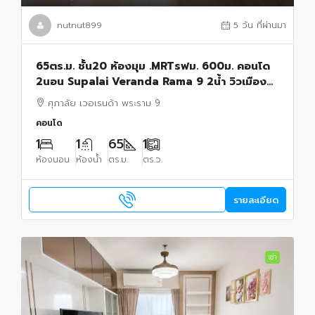
nutnut899
5 วัน ที่ผ่านมา
65ตร.ม. ชั้น20 ห้องมุม .MRTรฟม. 600ม. คอนโด
2นอน Supalai Veranda Rama 9 2น้ำ วิวเมือง
สวย พร้อมเฟอร์ฯ
ศุภาลัย เวอเรนด้า พระราม 9
คอนโด
1
1
65
1
ห้องนอน
ห้องน้ำ
ตร.ม.
ตร.ว.
รายละเอียด
เช่า