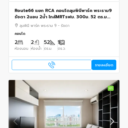
Route66 แยก RCA คอนโดลุมพินีพาร์ค พระราม9
รัชดา 2นอน 2น้ำ ใกล้MRTรฟม. 300ม. 52 ตร.ม.
อาคาร A ชั้น 20 วิวทิศตะวันออก เฟอร์ฯ รพ.ปิยะ
ลุมพินี พาร์ค พระราม 9 - รัชดา
เวท 500 ม.
คอนโด
2
2
52
1
ห้องนอน
ห้องน้ำ
ตร.ม.
ตร.ว.
รายละเอียด
เช่า