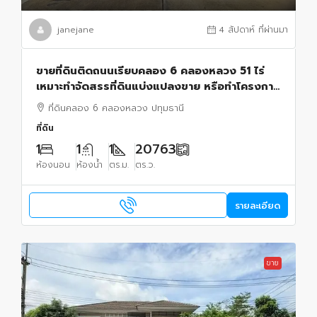
janejane
4 สัปดาห์ ที่ผ่านมา
ขายที่ดินติดถนนเรียบคลอง 6 คลองหลวง 51 ไร่
เหมาะทำจัดสรรที่ดินแบ่งแปลงขาย หรือทำโครงการ
บ้าน ทำการเกษตร ซื้อเก็บไว้ได้
ที่ดินคลอง 6 คลองหลวง ปทุมธานี
ที่ดิน
1
1
1
20763
ห้องนอน
ห้องน้ำ
ตร.ม.
ตร.ว.
รายละเอียด
ขาย