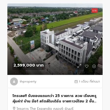
ขาย
2,599,000 บาท
thproperty
1 เดือน ที่ผ่านมา
โทรเลย!! รับของแถมกว่า 25 รายการ สวย เรียบหรู
คุ้มค่า! บ้าน มือ1 สไตล์โมเดิร์น ขายทาวน์โฮม 2 ชั้น
โครงการ Expandio คลอง 6 ทำเลดี
โครงการ The Expandio คลอง6 ธัญบุรี