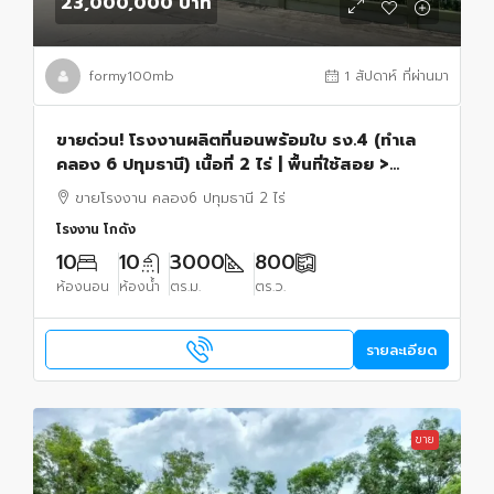
23,000,000 บาท
formy100mb
1 สัปดาห์ ที่ผ่านมา
ขายด่วน! โรงงานผลิตที่นอนพร้อมใบ รง.4 (ทำเล
คลอง 6 ปทุมธานี) เนื้อที่ 2 ไร่ | พื้นที่ใช้สอย >
3,000 ตร.ม. | พร้อมดำเนินกิจการได้ทันที
ขายโรงงาน คลอง6 ปทุมธานี 2 ไร่
โรงงาน โกดัง
10
10
3000
800
ห้องนอน
ห้องน้ำ
ตร.ม.
ตร.ว.
รายละเอียด
ขาย