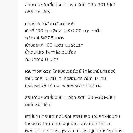
สอบถาม/นัดเยี่ยมชม T.วรุณรัตน์ 086-301-6161
o86-3ol-6l6l
คลอง 6 ใกล้อนามัยคลอง6
เนือที่ 100 วา เพียง 490,000 บาทเท่านั้น
กว้าง14.5×27.5 เมตร
เข้าซอยแค่ 100 เมตร แปลงแรก
น้ำเดินแล้ว ไฟกำลังเดินเรื่อง
ถนนกว้าง 8 เมตร
เดินทางสะดวก ใกล้มอเตอร์เวย์ ใกล้อนามัยคลอง6
ราชมงคล 16 กม. ถ. รังสิตนครนายก 17 กม.
มอเตอร์เวย์ 17 กม. ฟิวเจอร์พาร์ค 32 กม.
สอบถาม/นัดเยี่ยมชม T.วรุณรัตน์ 086-301-6161
o86-3ol-6l6l
เรามีบ้าน คอนโด ที่ดินอีกหลายแปลง เงินสด-ผ่อนกับ
โครงการ โซน กทม. ปทุมธานี นครนายก โคราช
เพชรบุรี ประจวบฯ สุพรรณฯ นครปฐม เชียงใหม่ ฯลฯ