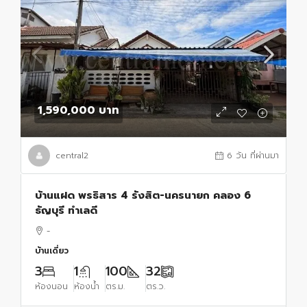
1,590,000 บาท
central2
6 วัน ที่ผ่านมา
บ้านแฝด พรธิสาร 4 รังสิต-นครนายก คลอง 6
ธัญบุรี ทำเลดี
-
บ้านเดี่ยว
3
1
100
32
ห้องนอน
ห้องน้ำ
ตร.ม.
ตร.ว.