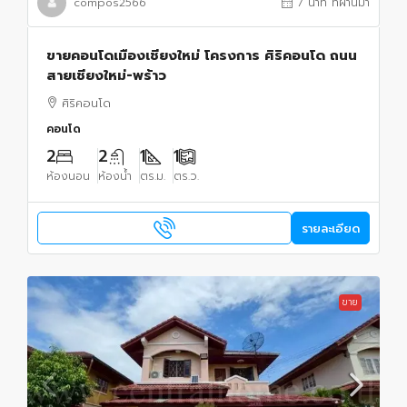
compos2566
7 นาที ที่ผ่านมา
ขายคอนโดเมืองเชียงใหม่ โครงการ ศิริคอนโด ถนน
สายเชียงใหม่-พร้าว
ศิริคอนโด
คอนโด
2
2
1
1
ห้องนอน
ห้องน้ำ
ตร.ม.
ตร.ว.
รายละเอียด
ขาย