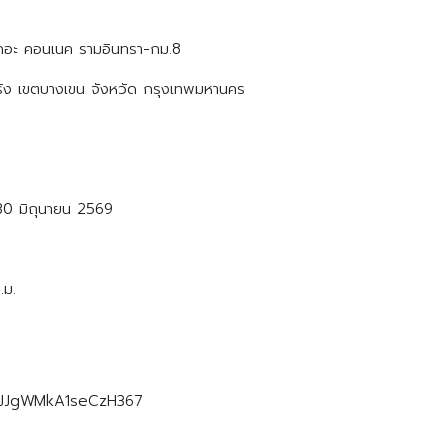
 เดอะ คอนเนค รามอินทรา-กม.8
ร้ง เขตบางเขน จังหวัด กรุงเทพมหานคร
– 30 มิถุนายน 2569
.ม.
l/xJJgWMkA1seCzH367