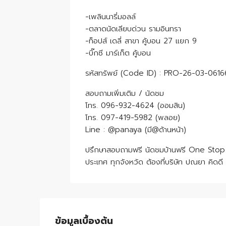
-เพลินนารี่มอลล์
-ตลาดนัดเลียบด่วน รามอินทรา
-ท็อปส์ เดลี่ สาขา คู้บอน 27 แยก 9
-บิ๊กซี มาร์เก็ต คู้บอน
รหัสทรัพย์ (Code ID) : PRO-26-03-0616
สอบถามเพิ่มเติม / นัดชม
โทร. 096-932-4624 (ออมสิน)
โทร. 097-419-5982 (พลอย)
Line : @panaya (มี@ด้านหน้า)
ปรึกษาสอบถามฟรี นัดชมบ้านฟรี One Stop Se
ประเทศ ทุกจังหวัด ต้องที่บริษัท ปณยา คิดดี
ข้อมูลเบื้องต้น