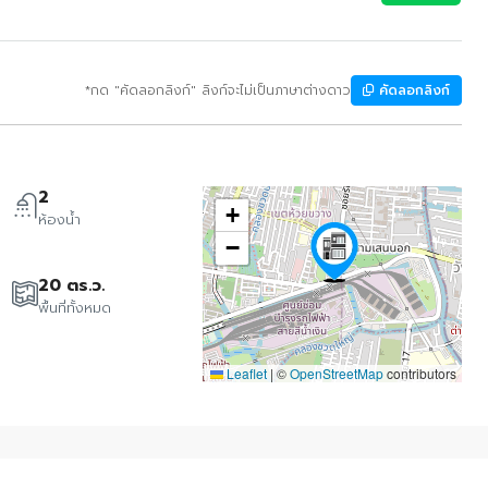
*กด "คัดลอกลิงก์" ลิงก์จะไม่เป็นภาษาต่างดาว
คัดลอกลิงก์
2
+
ห้องน้ำ
−
20 ตร.ว.
พื้นที่ทั้งหมด
Leaflet
|
©
OpenStreetMap
contributors