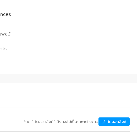
iances
มพงษ์
nts
*กด "คัดลอกลิงก์" ลิงก์จะไม่เป็นภาษาต่างดาว
คัดลอกลิงก์