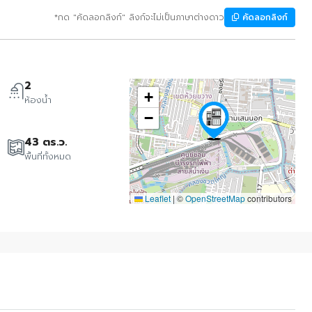
*กด "คัดลอกลิงก์" ลิงก์จะไม่เป็นภาษาต่างดาว
คัดลอกลิงก์
2
+
ห้องน้ำ
−
43 ตร.ว.
พื้นที่ทั้งหมด
Leaflet
|
©
OpenStreetMap
contributors