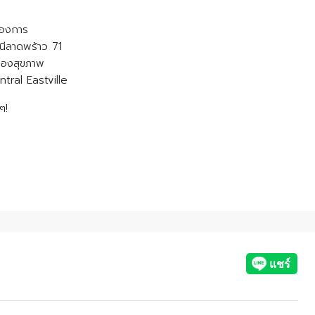
้องการ
านีลาดพร้าว 71
ื่องสุขภาพ
tral Eastville
ๆ!