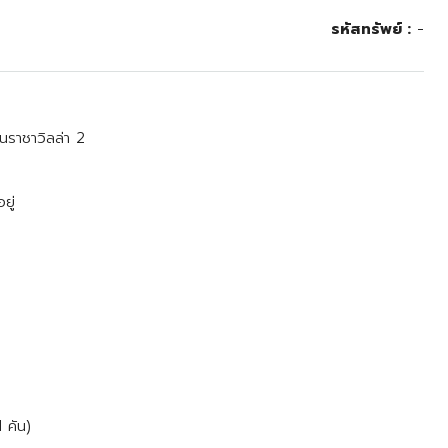
รหัสทรัพย์ :
-
นราชาวิลล่า 2
ยู่
 คัน)