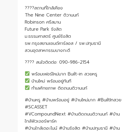
????สถานที่ใกล้เคียง
The Nine Center ติวานนท์
Robinson ศรีสมาน
Future Park รังสิต
ม.ธรรมศาสตร์ ศูนย์รังสิต
รพ.กรุงสยามเซนต์คาร์ลอส / รพ.ปทุมธานี
สวนอุตสาหกรรมบางกะดี
???? สนใจติดต่อ: 090-986-2154
พร้อมเฟอร์ใหม่มาก Built-in สวยหรู
บ้านใหม่ พร้อมอยู่ทันที
ทำเลศักยภาพ ติดถนนติวานนท์
#บ้านหรู #บ้านพร้อมอยู่ #บ้านใหม่มาก #BuiltInสวย
#SCASSET
#VCompoundNext #บ้านติดถนนติวานนท์ #บ้าน
ใกล้ฟิวเจอร์พาร์ค
#บ้านใกล้เดอะไนน์ #บ้านรังสิต #บ้านปทุมธานี #บ้าน