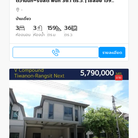
ติวานนท์–รังสิต พื้นที่ 36.1 ตร.ว. | ใช้สอย 159
ตร.ม.
-
บ้านเดี่ยว
3
3
159
36
ห้องนอน
ห้องน้ำ
ตร.ม.
ตร.ว.
รายละเอียด
ขาย