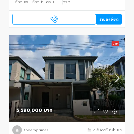
ห้องนอน
ห้องน้ำ
ตร.ม.
ตร.ว.
รายละเอียด
ขาย
5,590,000 บาท
theemprime1
2 สัปดาห์ ที่ผ่านมา