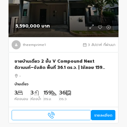
5,590,000 บาท
theemprime1
3 สัปดาห์ ที่ผ่านมา
ขายบ้านเดี่ยว 2 ชั้น V Compound Next
ติวานนท์–รังสิต พื้นที่ 36.1 ตร.ว. | ใช้สอย 159
ตร.ม.
-
บ้านเดี่ยว
3
3
159
36
ห้องนอน
ห้องน้ำ
ตร.ม.
ตร.ว.
รายละเอียด