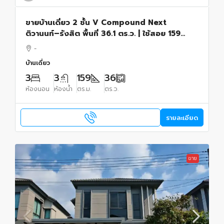
ขายบ้านเดี่ยว 2 ชั้น V Compound Next
ติวานนท์–รังสิต พื้นที่ 36.1 ตร.ว. | ใช้สอย 159
ตร.ม.
-
บ้านเดี่ยว
3
3
159
36
ห้องนอน
ห้องน้ำ
ตร.ม.
ตร.ว.
รายละเอียด
ขาย