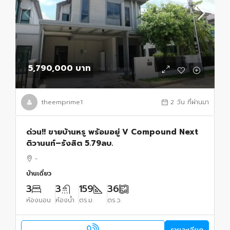
5,790,000 บาท
theemprime1
2 วัน ที่ผ่านมา
ด่วน!! ขายบ้านหรู พร้อมอยู่ V Compound Next
ติวานนท์–รังสิต 5.79ลบ.
-
บ้านเดี่ยว
3
3
159
36
ห้องนอน
ห้องน้ำ
ตร.ม.
ตร.ว.
รายละเอียด