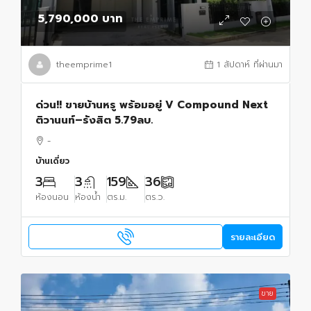
5,790,000 บาท
theemprime1
1 สัปดาห์ ที่ผ่านมา
ด่วน!! ขายบ้านหรู พร้อมอยู่ V Compound Next
ติวานนท์–รังสิต 5.79ลบ.
-
บ้านเดี่ยว
3
3
159
36
ห้องนอน
ห้องน้ำ
ตร.ม.
ตร.ว.
รายละเอียด
ขาย