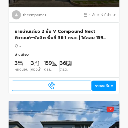
theemprime1
3 สัปดาห์ ที่ผ่านมา
ขายบ้านเดี่ยว 2 ชั้น V Compound Next
ติวานนท์–รังสิต พื้นที่ 36.1 ตร.ว. | ใช้สอย 159
ตร.ม.
-
บ้านเดี่ยว
3
3
159
36
ห้องนอน
ห้องน้ำ
ตร.ม.
ตร.ว.
รายละเอียด
ขาย