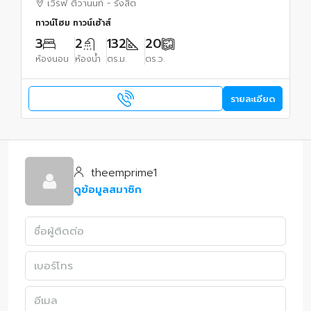
เวิร์ฟ ติวานนท์ - รังสิต
ทาวน์โฮม ทาวน์เฮ้าส์
3
2
132
20
ห้องนอน
ห้องน้ำ
ตร.ม.
ตร.ว.
รายละเอียด
theemprime1
ดูข้อมูลสมาชิก