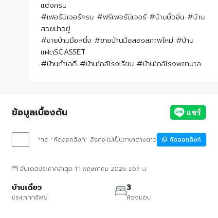
แต่งครบ
#เฟอร์นิเจอร์ครบ #ฟรีเฟอร์นิเจอร์ #บ้านบิ้วอิน #บ้าน
สวยน่าอยู่
#ขายบ้านมือหนึ่ง #ขายบ้านมือสองสภาพใหม่ #บ้าน
แฝดSCASSET
#บ้านทำเลดี #บ้านใกล้โรงเรียน #บ้านใกล้โรงพยาบาล
ข้อมูลเบื้องต้น
*กด "คัดลอกลิงก์" ลิงก์จะไม่เป็นภาษาต่างดาว
คัดลอกลิงก์
อัปเดตประกาศล่าสุด 11 พฤษภาคม 2026 2:57 น.
บ้านเดี่ยว
3
ประเภททรัพย์
ห้องนอน