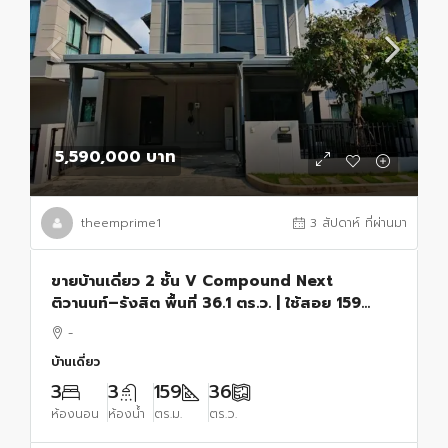
5,590,000 บาท
theemprime1
3 สัปดาห์ ที่ผ่านมา
ขายบ้านเดี่ยว 2 ชั้น V Compound Next
ติวานนท์–รังสิต พื้นที่ 36.1 ตร.ว. | ใช้สอย 159
ตร.ม.
-
บ้านเดี่ยว
3
3
159
36
ห้องนอน
ห้องน้ำ
ตร.ม.
ตร.ว.