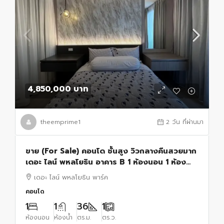
4,850,000 บาท
theemprime1
2 วัน ที่ผ่านมา
ขาย (For Sale) คอนโด ชั้นสูง วิวกลางคืนสวยมาก
เดอะ ไลน์ พหลโยธิน อาคาร B 1 ห้องนอน 1 ห้องน้ำ
พื้นที่ : 36.9ุ6 ตรม.
เดอะ ไลน์ พหลโยธิน พาร์ค
คอนโด
1
1
36
1
ห้องนอน
ห้องน้ำ
ตร.ม.
ตร.ว.