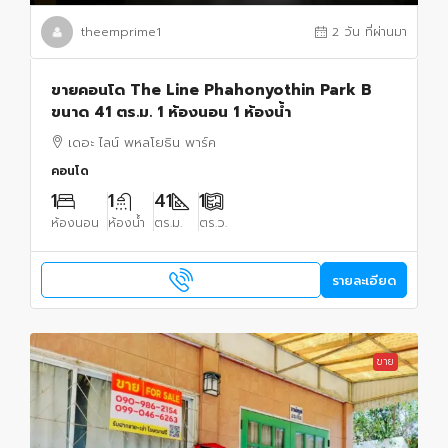
theemprime1
2 วัน ที่ผ่านมา
ขายคอนโด The Line Phahonyothin Park B
ขนาด 41 ตร.ม. 1 ห้องนอน 1 ห้องน้ำ
เดอะ ไลน์ พหลโยธิน พาร์ค
คอนโด
1
1
41
1
ห้องนอน
ห้องน้ำ
ตร.ม.
ตร.ว.
รายละเอียด
ขาย