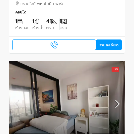
ประเภท : 1 ห้องนอน 1 ห้องน้ำ พื้นที่ : 41 ตรม.
เดอะ ไลน์ พหลโยธิน พาร์ค
คอนโด
1
1
41
1
ห้องนอน
ห้องน้ำ
ตร.ม.
ตร.ว.
รายละเอียด
ขาย