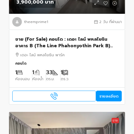
3,900,000 บาท
theemprime1
2 วัน ที่ผ่านมา
ขาย (For Sale) คอนโด : เดอะ ไลน์ พหลโยธิน
อาคาร B (The Line Phahonyothin Park B)
ประเภท : 1 ห้องนอน 1 ห้องน้ำ พื้นที่ : 32.52 ตรม.
เดอะ ไลน์ พหลโยธิน พาร์ค
คอนโด
1
1
33
1
ห้องนอน
ห้องน้ำ
ตร.ม.
ตร.ว.
รายละเอียด
ขาย