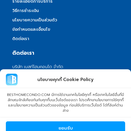
รายละเอียดการบริการ
วิธีการชำระเงิน
นโยบายความเป็นส่วนตัว
ข้อกำหนดและเงื่อนไข
ติดต่อเรา
ติดต่อเรา
บริษัท เบสท์โฮมคอนโด จำกัด
101/399 หมู่ 7 แขวงลําผักชี เขตหนองจอก
นโยบายคุกกี้ Cookie Policy
กรุงเทพมหานคร 10530
info@besthomecondo.com
BESTHOMECONDO.COM มีการใช้งานเทคโนโลยีคุกกี้ หรือเทคโนโลยีอื่นที่มี
ลักษณะใกล้เคียงกันกับคุกกี้บนเว็บไซต์ของเรา โปรดศึกษานโยบายการใช้คุกกี้
และนโยบายความเป็นส่วนตัวของข้อมูล ก่อนใช้บริการเว็บไซต์ ได้ที่ลิงค์ด้าน
ล่าง
© Copyright 2024 BESTHOMECONDO CO., LTD. - All rights
ยอมรับ
reserved