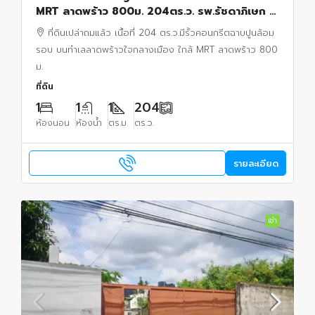
MRT ลาดพร้าว 800ม. 204ตร.ว. รพ.รัชดาภิเษก 2
กม.
ที่ดินเปล่าถมแล้ว เนื้อที่ 204 ตร.ว.มีรั้วคอนกรีตฉาบปูนล้อม
รอบ บนทำเลลาดพร้าวใจกลางเมือง ใกล้ MRT ลาดพร้าว 800
ม.
ที่ดิน
1
1
1
204
ห้องนอน
ห้องน้ำ
ตร.ม.
ตร.ว.
รายละเอียด
เช่า