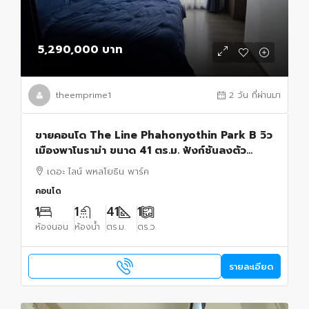
5,290,000 บาท
theemprime1
2 วัน ที่ผ่านมา
ขายคอนโด The Line Phahonyothin Park B วิว
เมืองพาโนราม่า ขนาด 41 ตร.ม. ฟังก์ชันลงตัว
ใช้สอยพื้นที่ได้เต็มที่1 ห้องนอน 1 ห้องน้ำ
เดอะ ไลน์ พหลโยธิน พาร์ค
คอนโด
1
1
41
1
ห้องนอน
ห้องน้ำ
ตร.ม.
ตร.ว.
รายละเอียด