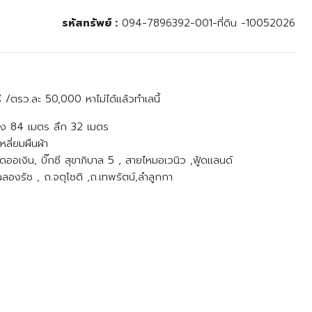
รหัสทรัพย์ :
094-7896392-001-ที่ดิน -10052026
 /ตรว.ละ 50,000 หาไม่ได้แล้วทำเลนี้
้าง 84 เมตร ลึก 32 เมตร
ลี่ยมผืนผ้า
ออเงิน, บิ๊กซี สุขาภิบาล 5 , สายไหมอเวนิว ,ฟู้ดแลนด์
องรัช , ถ.จตุโชติ ,ถ.เทพรัตน์,ลำลูกกา