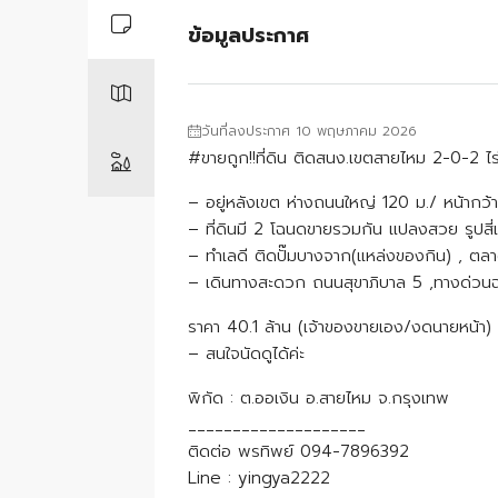
ข้อมูลประกาศ
วันที่ลงประกาศ 10 พฤษภาคม 2026
#ขายถูก!!ที่ดิน ติดสนง.เขตสายไหม 2-0-2 ไร่
– อยู่หลังเขต ห่างถนนใหญ่ 120 ม./ หน้ากว
– ที่ดินมี 2 โฉนดขายรวมกัน แปลงสวย รูปสี่เห
– ทำเลดี ติดปั๊มบางจาก(แหล่งของกิน) , ตลาด
– เดินทางสะดวก ถนนสุขาภิบาล 5 ,ทางด่วนฉล
ราคา 40.1 ล้าน (เจ้าของขายเอง/งดนายหน้า)
– สนใจนัดดูได้ค่ะ
พิกัด : ต.ออเงิน อ.สายไหม จ.กรุงเทพ
____________________
ติดต่อ พรทิพย์ 094-7896392
Line : yingya2222