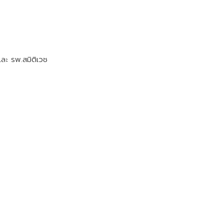
และ รพ.สมิติเวช