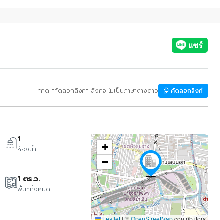
*กด "คัดลอกลิงก์" ลิงก์จะไม่เป็นภาษาต่างดาว
คัดลอกลิงก์
1
+
ห้องน้ำ
−
1 ตร.ว.
พื้นที่ทั้งหมด
Leaflet
|
©
OpenStreetMap
contributors