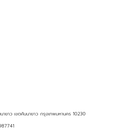
คันนายาว เขตคันนายาว กรุงเทพมหานคร 10230
3987741