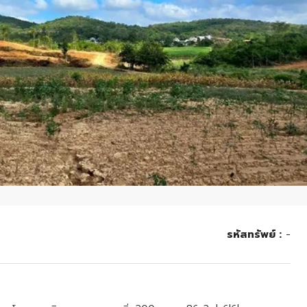
รหัสทรัพย์ :
-