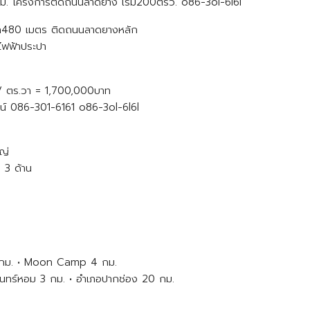
480ม. โครงการติดถนนลาดยาง เริ่ม200ตรว. o86-3ol-6l6l
ำทะเล480 เมตร ติดถนนลาดยางหลัก
ไฟฟ้าประปา
 / ตร.วา = 1,700,000บาท
ตน์ 086-301-6161 o86-3ol-6l6l
ญ่
 3 ด้าน
.6 กม. • Moon Camp 4 กม.
าจันทร์หอม 3 กม. • อำเภอปากช่อง 20 กม.