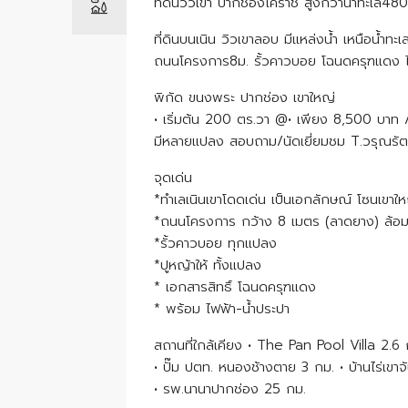
ที่ดินวิวเขา ปากช่องโคราช สูงกว่าน้ำทะเล
ที่ดินบนเนิน วิวเขาลอบ มีแหล่งน้ำ เหนือน้
ถนนโครงการ8ม. รั้วคาวบอย โฉนดครุฑแดง 
พิกัด ขนงพระ ปากช่อง เขาใหญ่
• เริ่มต้น 200 ตร.วา @• เพียง 8,500 บาท
มีหลายแปลง สอบถาม/นัดเยี่ยมชม T.วรุณรั
จุดเด่น
*ทำเลเนินเขาโดดเด่น เป็นเอกลักษณ์ โซนเขาให
*ถนนโครงการ กว้าง 8 เมตร (ลาดยาง) ล้อม
*รั้วคาวบอย ทุกแปลง
*ปูหญ้าให้ ทั้งแปลง
* เอกสารสิทธิ์ โฉนดครุฑแดง
* พร้อม ไฟฟ้า-น้ำประปา
สถานที่ใกล้เคียง • The Pan Pool Villa 2
• ปั๊ม ปตท. หนองช้างตาย 3 กม. • บ้านไร่เข
• รพ.นานาปากช่อง 25 กม.