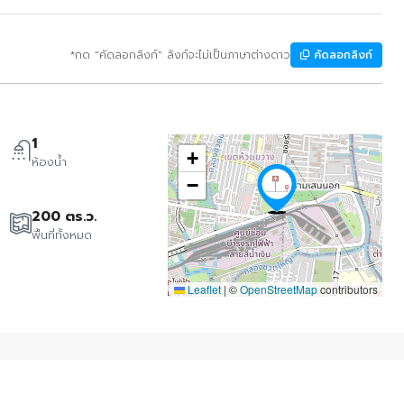
*กด "คัดลอกลิงก์" ลิงก์จะไม่เป็นภาษาต่างดาว
คัดลอกลิงก์
1
+
ห้องน้ำ
−
200 ตร.ว.
พื้นที่ทั้งหมด
Leaflet
|
©
OpenStreetMap
contributors