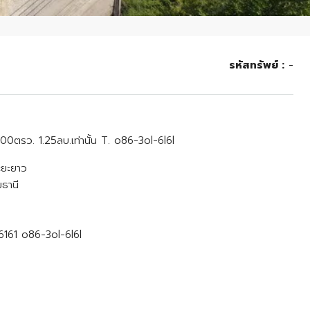
รหัสทรัพย์ :
-
00ตรว. 1.25ลบ.เท่านั้น T. o86-3ol-6l6l
ะยะยาว
ธานี
6161 o86-3ol-6l6l