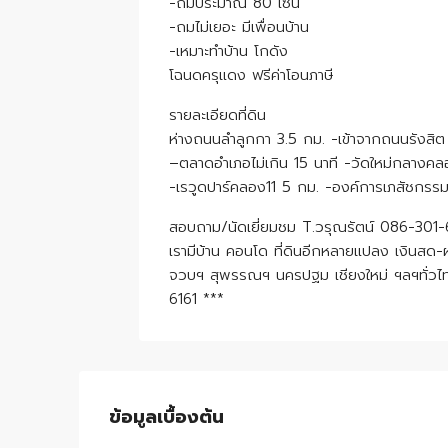
-ถมประมาณ 80 เซ็น
-ถมไม่เยอะ มีเพื่อนบ้าน
-เหมาะทำบ้าน โกดัง
โฉนดครุแดง ฟรีค่าโอนภาษี
รายละเอียดที่ดิน
ห่างถนนลำลูกกา 3.5 กม. -เข้าจากถนนรังสิต
–ตลาดอำเภอไม่เกิน 15 นาที -วัดใหม่กลางค
-เรวูดปาร์คลอง11 5 กม. -องค์การเภสัชกรร
สอบถาม/นัดเยี่ยมชม T.วรุณรัตน์ 086-301-
เรามีบ้าน คอนโด ที่ดินอีกหลายแปลง เงินสด
จวบฯ สุพรรณฯ นครปฐม เชียงใหม่ ฯลฯทั่วไท
6161 ***
ข้อมูลเบื้องต้น