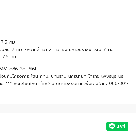
 7.5 กม.
ลองสิบ 2 กม. -สนามฝึกม้า 2 กม. รพ.มหาวชิราลงกรณ์ 7 กม.
ม 7.5 กม.
6161 o86-3ol-6l6l
-ผ่อนกับโครงการ โซน กทม. ปทุมธานี นครนายก โคราช เพชรบุรี ประ
ย *** สนใจโซนไหน ทำเลไหน ติดต่อสอบถามเพิ่มเติมได้ค่ะ 086-301-